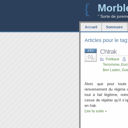
Morbl
“ Sorte de jurem
Accueil
Sommaire
Articles pour le tag
ChIrak
FÉV
01
Politique
Terrorisme
,
Eur
Ben Laden
,
Gue
Alors que pour toute
renversement du régime 
tout à fait légitime, no
cesse de répéter qu’il s’o
en Irak.
Lire la suite »