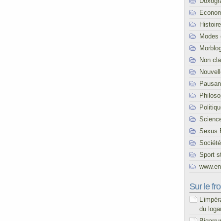
Doxogr
Econom
Histoire
Modes 
Morblo
Non cl
Nouvel
Pausani
Philoso
Politiq
Scienc
Sexus 
Société
Sport s
www.end
Sur le fro
L’impér
du loga
Bigarru