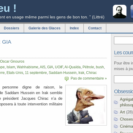
eu !
ent en usage même parmi les gens de bon ton. ” (Littré)
Dossiers
Galerie des Glaces
Index
Contact
: GIA
Les courr
Oscar Gnouros
Pour être 
ope
,
Islam
,
Wahhabisme
,
AIS
,
GIA
,
UOIF
,
Al-Quaïda
,
Pétrole
,
bush
,
mises à jou
rre
,
Etats-Unis
,
11 septembre
,
Saddam Hussein
,
Irak
,
Chirac
Pas de commentaire »
 personne digne de raison, le
Obsessi
de Saddam Hussein en Irak semble
tre président Jacques Chirac n’a de
Agréga
pposera à toute intervention militaire
philoso
Art
(28)
Choses
Cinéma