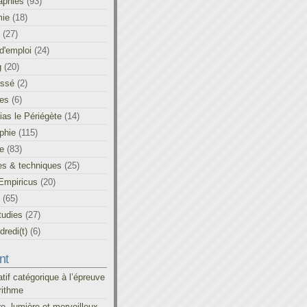
aphies
(93)
ie
(18)
(27)
d'emploi
(24)
g
(20)
assé
(2)
les
(6)
as le Périégète
(14)
phie
(115)
ue
(83)
es & techniques
(25)
Empiricus
(20)
(65)
tudies
(27)
redi(t)
(6)
nt
atif catégorique à l’épreuve
rithme
re, lumière et merveilleux