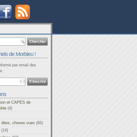
iels de Morbleu !
informé par email des
r :
ons
tion et CAPES de
phie
(4)
 dites, choses vues
(66)
(14)