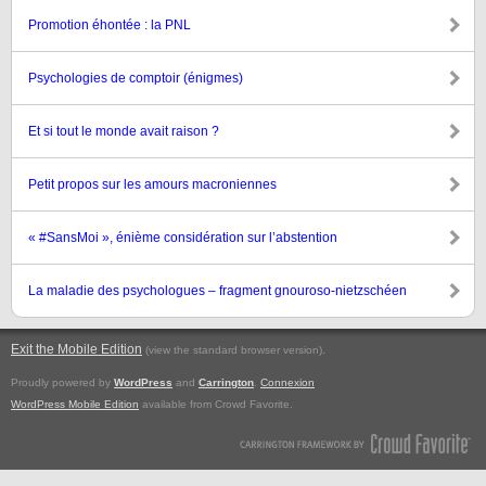
Promotion éhontée : la PNL
Psychologies de comptoir (énigmes)
Et si tout le monde avait raison ?
Petit propos sur les amours macroniennes
« #SansMoi », énième considération sur l’abstention
La maladie des psychologues – fragment gnouroso-nietzschéen
Exit the Mobile Edition
.
(view the standard browser version)
Proudly powered by
WordPress
and
Carrington
.
Connexion
WordPress Mobile Edition
available from Crowd Favorite.