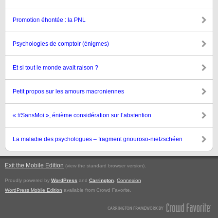
Promotion éhontée : la PNL
Psychologies de comptoir (énigmes)
Et si tout le monde avait raison ?
Petit propos sur les amours macroniennes
« #SansMoi », énième considération sur l’abstention
La maladie des psychologues – fragment gnouroso-nietzschéen
Exit the Mobile Edition
.
(view the standard browser version)
Proudly powered by
WordPress
and
Carrington
.
Connexion
WordPress Mobile Edition
available from Crowd Favorite.