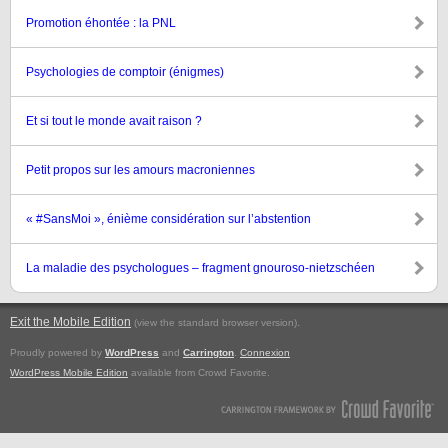
Promotion éhontée : la PNL
Psychologies de comptoir (énigmes)
Et si tout le monde avait raison ?
Petit propos sur les amours macroniennes
« #SansMoi », énième considération sur l’abstention
La maladie des psychologues – fragment gnouroso-nietzschéen
Exit the Mobile Edition
.
(view the standard browser version)
Proudly powered by
WordPress
and
Carrington
.
Connexion
WordPress Mobile Edition
available from Crowd Favorite.