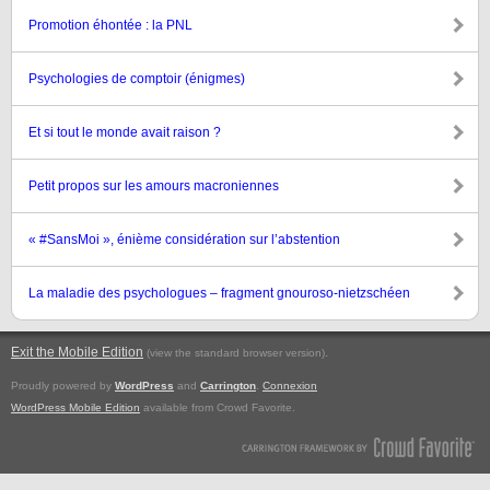
Promotion éhontée : la PNL
Psychologies de comptoir (énigmes)
Et si tout le monde avait raison ?
Petit propos sur les amours macroniennes
« #SansMoi », énième considération sur l’abstention
La maladie des psychologues – fragment gnouroso-nietzschéen
Exit the Mobile Edition
.
(view the standard browser version)
Proudly powered by
WordPress
and
Carrington
.
Connexion
WordPress Mobile Edition
available from Crowd Favorite.