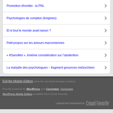
Promotion éhontée : la PNL
Psychologies de comptoir (énigmes)
Et si tout le monde avait raison ?
Petit propos sur les amours macroniennes
« #SansMoi », énième considération sur l’abstention
La maladie des psychologues – fragment gnouroso-nietzschéen
Exit the Mobile Edition
.
(view the standard browser version)
Proudly powered by
WordPress
and
Carrington
.
Connexion
WordPress Mobile Edition
available from Crowd Favorite.