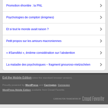
Promotion éhontée : la PNL
Psychologies de comptoir (énigmes)
Et si tout le monde avait raison ?
Petit propos sur les amours macroniennes
« #SansMoi », énième considération sur l’abstention
La maladie des psychologues – fragment gnouroso-nietzschéen
Exit the Mobile Edition
.
(view the standard browser version)
Proudly powered by
WordPress
and
Carrington
.
Connexion
WordPress Mobile Edition
available from Crowd Favorite.