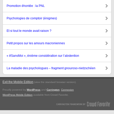
Promotion éhontée : la PNL
Psychologies de comptoir (énigmes)
Et si tout le monde avait raison ?
Petit propos sur les amours macroniennes
« #SansMoi », énième considération sur l’abstention
La maladie des psychologues – fragment gnouroso-nietzschéen
Exit the Mobile Edition
.
(view the standard browser version)
Proudly powered by
WordPress
and
Carrington
.
Connexion
WordPress Mobile Edition
available from Crowd Favorite.