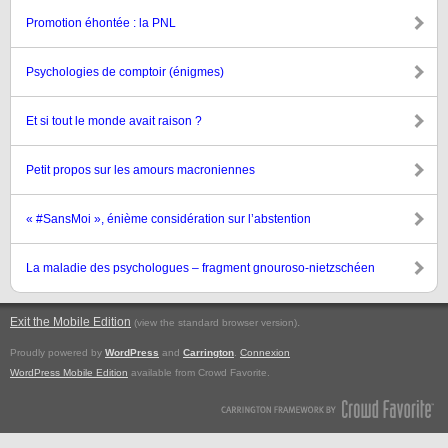
Promotion éhontée : la PNL
Psychologies de comptoir (énigmes)
Et si tout le monde avait raison ?
Petit propos sur les amours macroniennes
« #SansMoi », énième considération sur l’abstention
La maladie des psychologues – fragment gnouroso-nietzschéen
Exit the Mobile Edition
.
(view the standard browser version)
Proudly powered by
WordPress
and
Carrington
.
Connexion
WordPress Mobile Edition
available from Crowd Favorite.