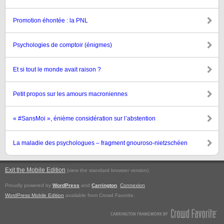
Promotion éhontée : la PNL
Psychologies de comptoir (énigmes)
Et si tout le monde avait raison ?
Petit propos sur les amours macroniennes
« #SansMoi », énième considération sur l’abstention
La maladie des psychologues – fragment gnouroso-nietzschéen
Exit the Mobile Edition
.
(view the standard browser version)
Proudly powered by
WordPress
and
Carrington
.
Connexion
WordPress Mobile Edition
available from Crowd Favorite.