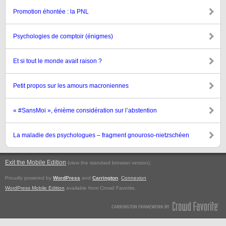
Promotion éhontée : la PNL
Psychologies de comptoir (énigmes)
Et si tout le monde avait raison ?
Petit propos sur les amours macroniennes
« #SansMoi », énième considération sur l’abstention
La maladie des psychologues – fragment gnouroso-nietzschéen
Exit the Mobile Edition
.
(view the standard browser version)
Proudly powered by
WordPress
and
Carrington
.
Connexion
WordPress Mobile Edition
available from Crowd Favorite.