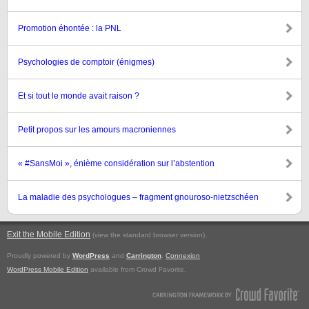
Promotion éhontée : la PNL
Psychologies de comptoir (énigmes)
Et si tout le monde avait raison ?
Petit propos sur les amours macroniennes
« #SansMoi », énième considération sur l’abstention
La maladie des psychologues – fragment gnouroso-nietzschéen
Exit the Mobile Edition
.
(view the standard browser version)
Proudly powered by
WordPress
and
Carrington
.
Connexion
WordPress Mobile Edition
available from Crowd Favorite.