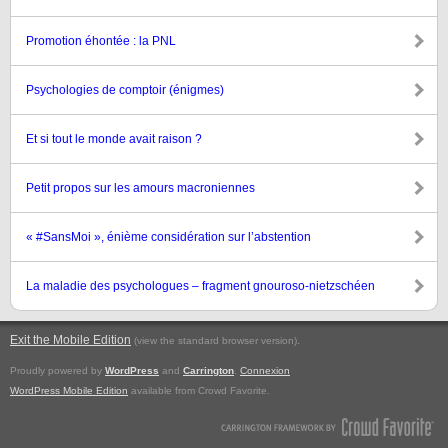
Promotion éhontée : la PNL
Psychologies de comptoir (énigmes)
Et si tout le monde avait raison ?
Petit propos sur les amours macroniennes
« #SansMoi », énième considération sur l’abstention
La maladie des psychologues – fragment gnouroso-nietzschéen
Exit the Mobile Edition
.
(view the standard browser version)
Proudly powered by
WordPress
and
Carrington
.
Connexion
WordPress Mobile Edition
available from Crowd Favorite.