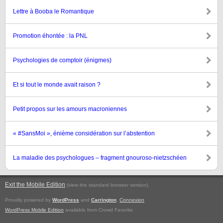
Lettre à Booba le Romantique
Promotion éhontée : la PNL
Psychologies de comptoir (énigmes)
Et si tout le monde avait raison ?
Petit propos sur les amours macroniennes
« #SansMoi », énième considération sur l’abstention
La maladie des psychologues – fragment gnouroso-nietzschéen
Exit the Mobile Edition
.
(view the standard browser version)
Proudly powered by
WordPress
and
Carrington
.
Connexion
WordPress Mobile Edition
available from Crowd Favorite.