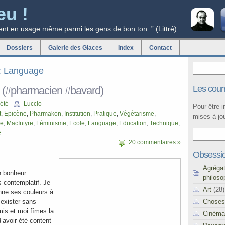
eu !
ent en usage même parmi les gens de bon ton. ” (Littré)
Dossiers
Galerie des Glaces
Index
Contact
g: Language
Les courr
 (#pharmacien #bavard)
été
Luccio
Pour être 
t
,
Epicène
,
Pharmakon
,
Institution
,
Pratique
,
Végétarisme
,
mises à jou
me
,
MacIntyre
,
Féminisme
,
Ecole
,
Language
,
Education
,
Technique
,
e
20 commentaires »
Obsessi
Agréga
n bonheur
philoso
 contemplatif. Je
Art
(28)
ne ses couleurs à
Choses
t exister sans
is et moi fîmes la
Cinéma
d’avoir été content