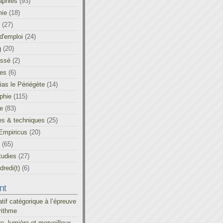
aphies
(93)
ie
(18)
(27)
d'emploi
(24)
g
(20)
assé
(2)
les
(6)
as le Périégète
(14)
phie
(115)
ue
(83)
es & techniques
(25)
Empiricus
(20)
(65)
tudies
(27)
redi(t)
(6)
nt
atif catégorique à l’épreuve
rithme
re, lumière et merveilleux