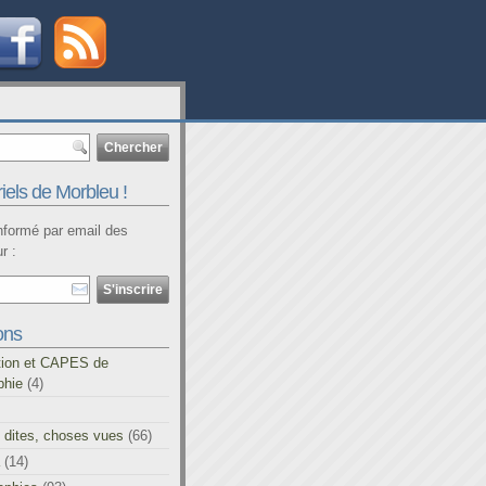
iels de Morbleu !
informé par email des
r :
ons
tion et CAPES de
phie
(4)
 dites, choses vues
(66)
(14)