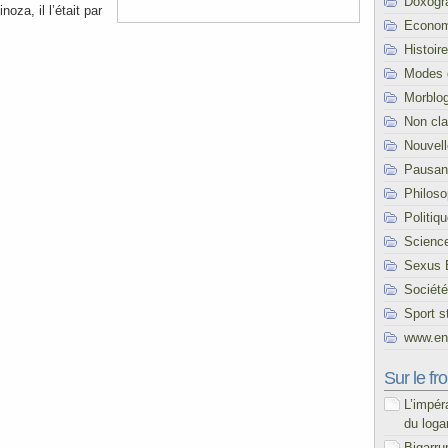
Doxogr
noza, il l’était par
Econom
Histoire
Modes 
Morblo
Non cl
Nouvel
Pausani
Philoso
Politiq
Scienc
Sexus 
Société
Sport s
www.end
Sur le fro
L’impér
du loga
Bigarru