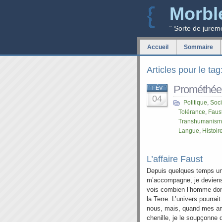
Morbl
“ Sorte de jurem
Accueil
Sommaire
Articles pour le ta
Prométhée
FÉV
04
Politique
,
Soci
Tolérance
,
Faus
Transhumanis
Langue
,
Histoir
L’affaire Faust
Depuis quelques temps u
m’accompagne, je deviens
vois combien l’homme don
la Terre. L’univers pourrai
nous, mais, quand mes am
chenille, je le soupçonne 