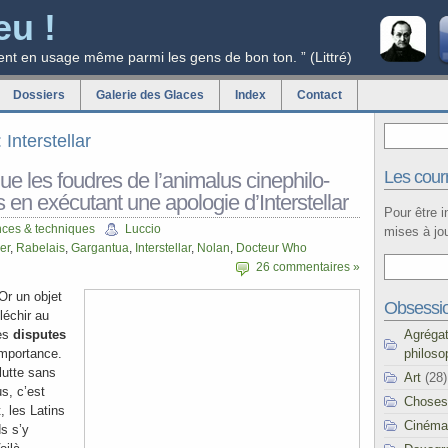
eu !
ent en usage même parmi les gens de bon ton. ” (Littré)
Dossiers
Galerie des Glaces
Index
Contact
 Interstellar
Les courr
que les foudres de l’animalus cinephilo-
s en exécutant une apologie d’Interstellar
Pour être 
nces & techniques
Luccio
mises à jou
er
,
Rabelais
,
Gargantua
,
Interstellar
,
Nolan
,
Docteur Who
26 commentaires »
 Or un objet
Obsessi
léchir au
Agréga
les
disputes
philoso
’importance.
lutte sans
Art
(28)
s, c’est
Choses
, les Latins
Cinéma
s s’y