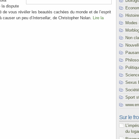
oilà
Doxogr
e la dispute
Econom
é de vous révéler les beautés cachées du monde et de l’esprit
Histoire
 à causer un peu d’
Intersellar
, de Christopher Nolan.
Lire la
Modes 
Morblo
Non cl
Nouvel
Pausani
Philoso
Politiq
Scienc
Sexus 
Société
Sport s
www.end
Sur le fro
L’impér
du loga
Bigarru