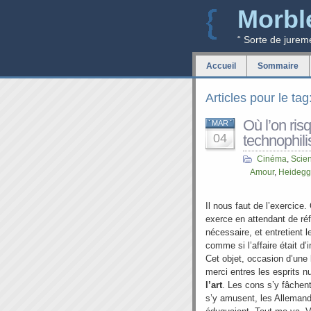
Morbl
“ Sorte de jurem
Accueil
Sommaire
Articles pour le tag:
Où l’on ris
MAR
04
technophili
Cinéma
,
Scie
Amour
,
Heidegg
Il nous faut de l’exercice.
exerce en attendant de réf
nécessaire, et entretient 
comme si l’affaire était d
Cet objet, occasion d’une 
merci entres les esprits nu
l’art
. Les cons s’y fâchent
s’y amusent, les Allemand