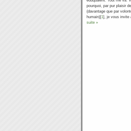
éduquaient. Tout me va. V
pourquoi, par pur plaisir d
(davantage que par volont
humain)[
1
], je vous invite
suite »