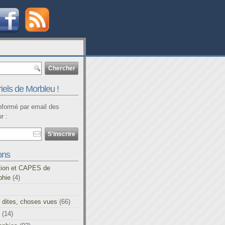
iels de Morbleu !
informé par email des
r :
ons
tion et CAPES de
phie
(4)
 dites, choses vues
(66)
(14)