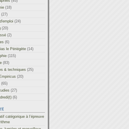
aphies
(93)
ie
(18)
(27)
d'emploi
(24)
g
(20)
assé
(2)
les
(6)
as le Périégète
(14)
phie
(115)
ue
(83)
es & techniques
(25)
Empiricus
(20)
(65)
tudies
(27)
redi(t)
(6)
nt
atif catégorique à l’épreuve
rithme
re, lumière et merveilleux