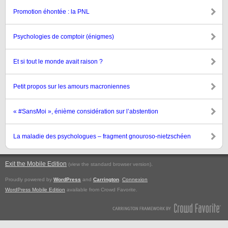
Promotion éhontée : la PNL
Psychologies de comptoir (énigmes)
Et si tout le monde avait raison ?
Petit propos sur les amours macroniennes
« #SansMoi », énième considération sur l’abstention
La maladie des psychologues – fragment gnouroso-nietzschéen
Exit the Mobile Edition
.
(view the standard browser version)
Proudly powered by
WordPress
and
Carrington
.
Connexion
WordPress Mobile Edition
available from Crowd Favorite.