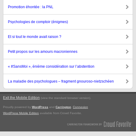
Promotion éhontée : la PNL
Psychologies de comptoir (énigmes)
Et si tout le monde avait raison ?
Petit propos sur les amours macroniennes
« #SansMoi », énième considération sur l’abstention
La maladie des psychologues – fragment gnouroso-nietzschéen
Exit the Mobile Edition
.
(view the standard browser version)
Proudly powered by
WordPress
and
Carrington
.
Connexion
WordPress Mobile Edition
available from Crowd Favorite.