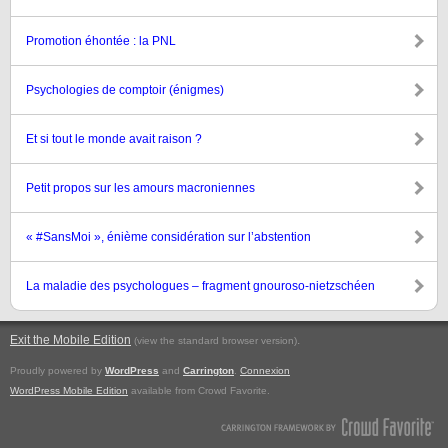
Promotion éhontée : la PNL
Psychologies de comptoir (énigmes)
Et si tout le monde avait raison ?
Petit propos sur les amours macroniennes
« #SansMoi », énième considération sur l’abstention
La maladie des psychologues – fragment gnouroso-nietzschéen
Exit the Mobile Edition
.
(view the standard browser version)
Proudly powered by
WordPress
and
Carrington
.
Connexion
WordPress Mobile Edition
available from Crowd Favorite.