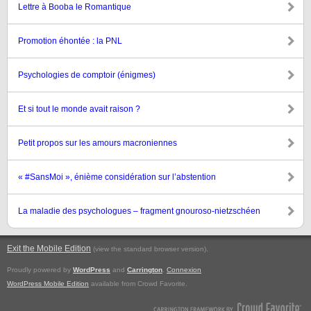
Lettre à Booba le Romantique
Promotion éhontée : la PNL
Psychologies de comptoir (énigmes)
Et si tout le monde avait raison ?
Petit propos sur les amours macroniennes
« #SansMoi », énième considération sur l’abstention
La maladie des psychologues – fragment gnouroso-nietzschéen
Exit the Mobile Edition
.
(view the standard browser version)
Proudly powered by
WordPress
and
Carrington
.
Connexion
WordPress Mobile Edition
available from Crowd Favorite.