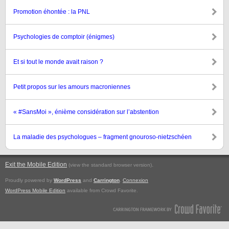
Promotion éhontée : la PNL
Psychologies de comptoir (énigmes)
Et si tout le monde avait raison ?
Petit propos sur les amours macroniennes
« #SansMoi », énième considération sur l’abstention
La maladie des psychologues – fragment gnouroso-nietzschéen
Exit the Mobile Edition
.
(view the standard browser version)
Proudly powered by
WordPress
and
Carrington
.
Connexion
WordPress Mobile Edition
available from Crowd Favorite.