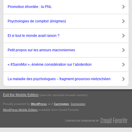
Promotion éhontée : la PNL
Psychologies de comptoir (énigmes)
Et si tout le monde avait raison ?
Petit propos sur les amours macroniennes
« #SansMoi », énième considération sur l’abstention
La maladie des psychologues – fragment gnouroso-nietzschéen
Exit the Mobile Edition
.
(view the standard browser version)
Proudly powered by
WordPress
and
Carrington
.
Connexion
WordPress Mobile Edition
available from Crowd Favorite.