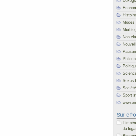
Doxogr
Econom
Histoire
Modes 
Morblo
Non cl
Nouvel
Pausani
Philoso
Politiq
Scienc
Sexus 
Société
Sport s
www.end
Sur le fro
L’impér
du loga
Bigarru