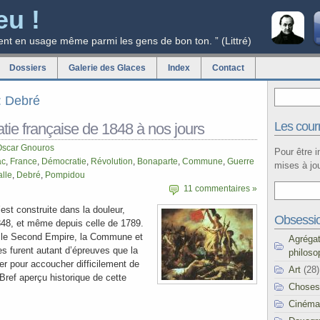
eu !
ent en usage même parmi les gens de bon ton. ” (Littré)
Dossiers
Galerie des Glaces
Index
Contact
g: Debré
Les courr
tie française de 1848 à nos jours
Oscar Gnouros
Pour être 
ac
,
France
,
Démocratie
,
Révolution
,
Bonaparte
,
Commune
,
Guerre
mises à jou
lle
,
Debré
,
Pompidou
11 commentaires »
est construite dans la douleur,
Obsessi
848, et même depuis celle de 1789.
, le Second Empire, la Commune et
Agréga
s furent autant d’épreuves que la
philoso
er pour accoucher difficilement de
Art
(28)
 Bref aperçu historique de cette
Choses
Cinéma