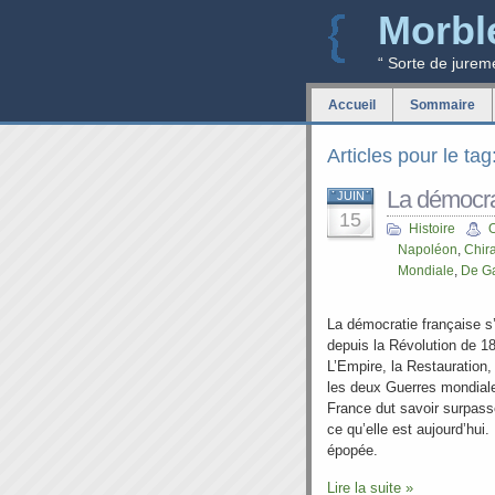
Morbl
“ Sorte de jurem
Accueil
Sommaire
Articles pour le ta
La démocra
JUIN
15
Histoire
Napoléon
,
Chir
Mondiale
,
De Ga
La démocratie française s’
depuis la Révolution de 1
L’Empire, la Restauration
les deux Guerres mondiale
France dut savoir surpass
ce qu’elle est aujourd’hui.
épopée.
Lire la suite »