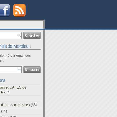
iels de Morbleu !
informé par email des
r :
ons
tion et CAPES de
phie
(4)
 dites, choses vues
(66)
(14)