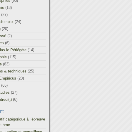
aphies
(93)
ie
(18)
(27)
d'emploi
(24)
g
(20)
assé
(2)
les
(6)
as le Périégète
(14)
phie
(115)
ue
(83)
es & techniques
(25)
Empiricus
(20)
(65)
tudies
(27)
redi(t)
(6)
nt
atif catégorique à l’épreuve
rithme
re, lumière et merveilleux