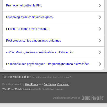
Promotion éhontée : la PNL
Psychologies de comptoir (énigmes)
Et si tout le monde avait raison ?
Petit propos sur les amours macroniennes
« #SansMoi », énième considération sur l’abstention
La maladie des psychologues – fragment gnouroso-nietzschéen
Exit the Mobile Edition
.
(view the standard browser version)
Proudly powered by
WordPress
and
Carrington
.
Connexion
WordPress Mobile Edition
available from Crowd Favorite.