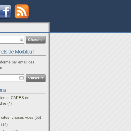
iels de Morbleu !
informé par email des
r :
ons
tion et CAPES de
phie
(4)
 dites, choses vues
(66)
(14)