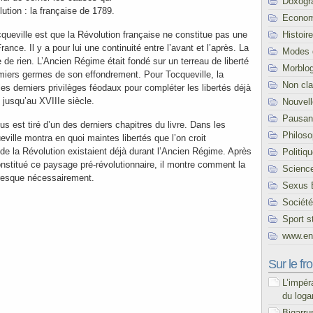
Doxogr
lution : la française de 1789.
Econom
Histoire
queville est que la Révolution française ne constitue pas une
rance. Il y a pour lui une continuité entre l’avant et l’après. La
Modes 
e de rien. L’Ancien Régime était fondé sur un terreau de liberté
Morblo
emiers germes de son effondrement. Pour Tocqueville, la
Non cl
 les derniers privilèges féodaux pour compléter les libertés déjà
jusqu’au XVIIIe siècle.
Nouvel
Pausani
us est tiré d’un des derniers chapitres du livre. Dans les
Philoso
ille montra en quoi maintes libertés que l’on croit
 de la Révolution existaient déjà durant l’Ancien Régime. Après
Politiq
nstitué ce paysage pré-révolutionnaire, il montre comment la
Scienc
presque nécessairement.
Sexus 
Société
Sport s
www.end
Sur le fro
L’impér
du loga
Bigarru