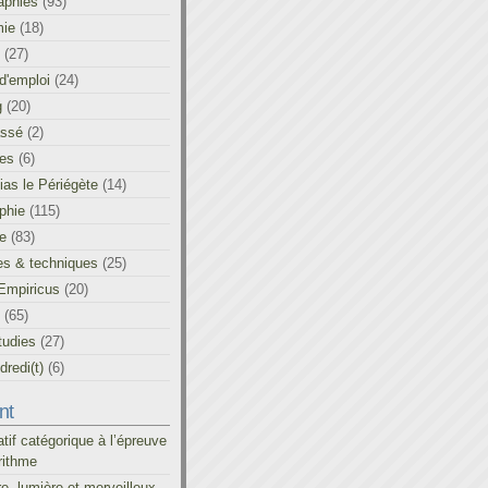
aphies
(93)
ie
(18)
(27)
d'emploi
(24)
g
(20)
assé
(2)
les
(6)
as le Périégète
(14)
phie
(115)
ue
(83)
es & techniques
(25)
Empiricus
(20)
(65)
tudies
(27)
redi(t)
(6)
nt
atif catégorique à l’épreuve
rithme
re, lumière et merveilleux