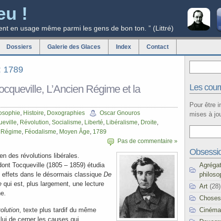
eu !
ent en usage même parmi les gens de bon ton. ” (Littré)
Dossiers
Galerie des Glaces
Index
Contact
g: 1789
Les courr
ocqueville, L’Ancien Régime et la
Pour être 
osophie
,
Histoire
,
Doxographies
Oscar Gnouros
mises à jou
ueville
,
Révolution
,
Socialisme
,
Liberté
,
Libéralisme
,
Droite
,
 Régime
,
Féodalisme
,
Moyen Âge
,
1789
Pas de commentaire »
Obsessi
ien des révolutions libérales.
Agréga
ont Tocqueville (1805 – 1859) étudia
philoso
s effets dans le désormais classique
De
ue
qui est, plus largement, une lecture
Art
(28)
ne.
Choses
Cinéma
olution
, texte plus tardif du même
 lui de cerner les causes qui