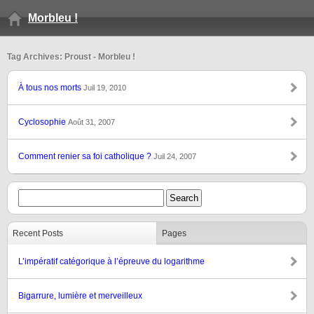
Morbleu !
Tag Archives: Proust - Morbleu !
À tous nos morts
Juil 19, 2010
Cyclosophie
Août 31, 2007
Comment renier sa foi catholique ?
Juil 24, 2007
Recent Posts
Pages
L’impératif catégorique à l’épreuve du logarithme
Bigarrure, lumière et merveilleux