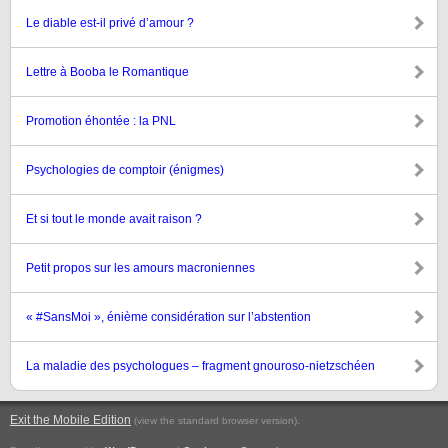
Le diable est-il privé d’amour ?
Lettre à Booba le Romantique
Promotion éhontée : la PNL
Psychologies de comptoir (énigmes)
Et si tout le monde avait raison ?
Petit propos sur les amours macroniennes
« #SansMoi », énième considération sur l’abstention
La maladie des psychologues – fragment gnouroso-nietzschéen
Exit the Mobile Edition
.
(view the standard browser version)