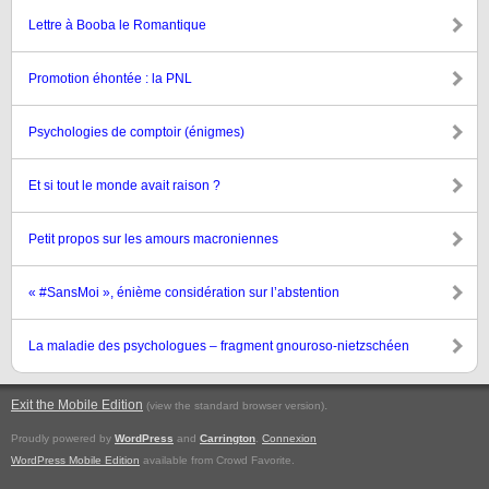
Lettre à Booba le Romantique
Promotion éhontée : la PNL
Psychologies de comptoir (énigmes)
Et si tout le monde avait raison ?
Petit propos sur les amours macroniennes
« #SansMoi », énième considération sur l’abstention
La maladie des psychologues – fragment gnouroso-nietzschéen
Exit the Mobile Edition
.
(view the standard browser version)
Proudly powered by
WordPress
and
Carrington
.
Connexion
WordPress Mobile Edition
available from Crowd Favorite.