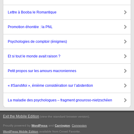
Lettre à Booba le Romantique
Promotion éhontée : la PNL
Psychologies de comptoir (énigmes)
Et si tout le monde avait raison ?
Petit propos sur les amours macroniennes
« #SansMoi », énième considération sur l’abstention
La maladie des psychologues – fragment gnouroso-nietzschéen
Exit the Mobile Edition
.
(view the standard browser version)
Proudly powered by
WordPress
and
Carrington
.
Connexion
WordPress Mobile Edition
available from Crowd Favorite.