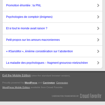
Promotion éhontée : la PNL
Psychologies de comptoir (énigmes)
Et si tout le monde avait raison ?
Petit propos sur les amours macroniennes
« #SansMoi », énième considération sur l’abstention
La maladie des psychologues – fragment gnouroso-nietzschéen
Exit the Mobile Edition
.
(view the standard browser version)
Proudly powered by
WordPress
and
Carrington
.
Connexion
WordPress Mobile Edition
available from Crowd Favorite.