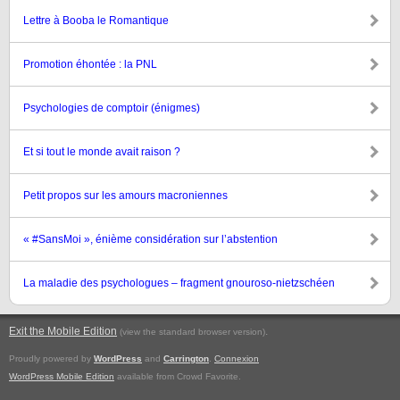
Lettre à Booba le Romantique
Promotion éhontée : la PNL
Psychologies de comptoir (énigmes)
Et si tout le monde avait raison ?
Petit propos sur les amours macroniennes
« #SansMoi », énième considération sur l’abstention
La maladie des psychologues – fragment gnouroso-nietzschéen
Exit the Mobile Edition
.
(view the standard browser version)
Proudly powered by
WordPress
and
Carrington
.
Connexion
WordPress Mobile Edition
available from Crowd Favorite.