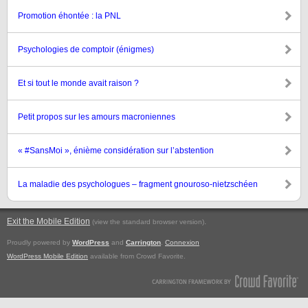
Promotion éhontée : la PNL
Psychologies de comptoir (énigmes)
Et si tout le monde avait raison ?
Petit propos sur les amours macroniennes
« #SansMoi », énième considération sur l’abstention
La maladie des psychologues – fragment gnouroso-nietzschéen
Exit the Mobile Edition
.
(view the standard browser version)
Proudly powered by
WordPress
and
Carrington
.
Connexion
WordPress Mobile Edition
available from Crowd Favorite.