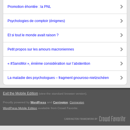
Promotion éhontée : la PNL
Psychologies de comptoir (énigmes)
Et si tout le monde avait raison ?
Petit propos sur les amours macroniennes
« #SansMoi », énième considération sur l’abstention
La maladie des psychologues – fragment gnouroso-nietzschéen
Exit the Mobile Edition
.
(view the standard browser version)
Proudly powered by
WordPress
and
Carrington
.
Connexion
WordPress Mobile Edition
available from Crowd Favorite.