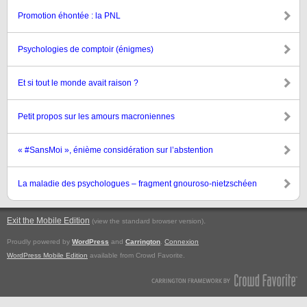
Promotion éhontée : la PNL
Psychologies de comptoir (énigmes)
Et si tout le monde avait raison ?
Petit propos sur les amours macroniennes
« #SansMoi », énième considération sur l’abstention
La maladie des psychologues – fragment gnouroso-nietzschéen
Exit the Mobile Edition
.
(view the standard browser version)
Proudly powered by
WordPress
and
Carrington
.
Connexion
WordPress Mobile Edition
available from Crowd Favorite.