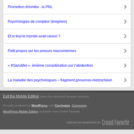
Promotion éhontée : la PNL
Psychologies de comptoir (énigmes)
Et si tout le monde avait raison ?
Petit propos sur les amours macroniennes
« #SansMoi », énième considération sur l’abstention
La maladie des psychologues – fragment gnouroso-nietzschéen
Exit the Mobile Edition
.
(view the standard browser version)
Proudly powered by
WordPress
and
Carrington
.
Connexion
WordPress Mobile Edition
available from Crowd Favorite.