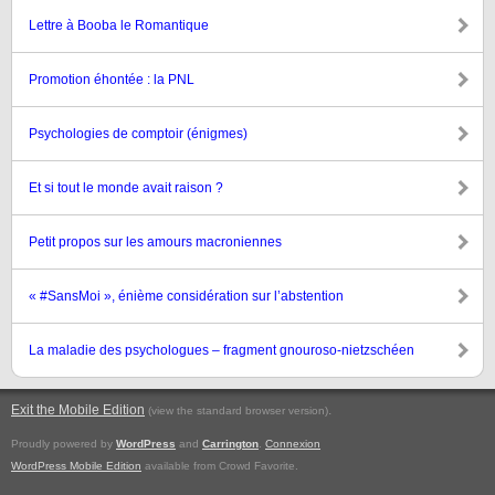
Lettre à Booba le Romantique
Promotion éhontée : la PNL
Psychologies de comptoir (énigmes)
Et si tout le monde avait raison ?
Petit propos sur les amours macroniennes
« #SansMoi », énième considération sur l’abstention
La maladie des psychologues – fragment gnouroso-nietzschéen
Exit the Mobile Edition
.
(view the standard browser version)
Proudly powered by
WordPress
and
Carrington
.
Connexion
WordPress Mobile Edition
available from Crowd Favorite.