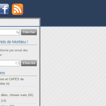
iels de Morbleu !
informé par email des
r :
ons
tion et CAPES de
phie
(4)
 dites, choses vues
(66)
(14)