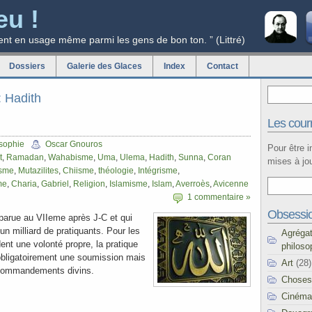
eu !
ent en usage même parmi les gens de bon ton. ” (Littré)
Dossiers
Galerie des Glaces
Index
Contact
: Hadith
Les courr
sophie
Oscar Gnouros
Pour être 
t
,
Ramadan
,
Wahabisme
,
Uma
,
Ulema
,
Hadith
,
Sunna
,
Coran
mises à jou
isme
,
Mutazilites
,
Chiisme
,
théologie
,
Intégrisme
,
me
,
Charia
,
Gabriel
,
Religion
,
Islamisme
,
Islam
,
Averroès
,
Avicenne
1 commentaire »
Obsessi
pparue au VIIeme après J-C et qui
un milliard de pratiquants. Pour les
Agréga
nt une volonté propre, la pratique
philoso
 obligatoirement une soumission mais
Art
(28)
s commandements divins.
Choses
Cinéma