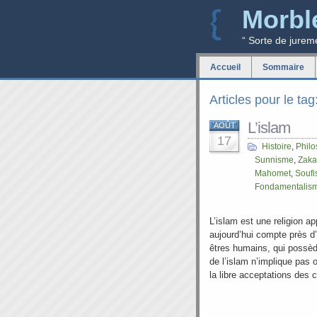
Morbl
“ Sorte de jurem
Accueil
Sommaire
Articles pour le tag
L’islam
AOÛT
17
Histoire
,
Philo
Sunnisme
,
Zaka
Mahomet
,
Souf
Fondamentalis
L’islam est une religion a
aujourd’hui compte près d’
êtres humains, qui possède
de l’islam n’implique pas
la libre acceptations de