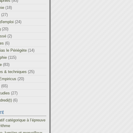
aphies
(93)
ie
(18)
(27)
d'emploi
(24)
g
(20)
assé
(2)
les
(6)
as le Périégète
(14)
phie
(115)
ue
(83)
es & techniques
(25)
Empiricus
(20)
(65)
tudies
(27)
redi(t)
(6)
nt
atif catégorique à l’épreuve
rithme
re, lumière et merveilleux