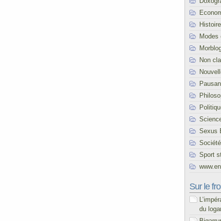
Doxogr
Econom
Histoire
Modes 
Morblo
Non cl
Nouvel
Pausani
Philoso
Politiq
Scienc
Sexus 
Société
Sport s
www.end
Sur le fro
L’impér
du loga
Bigarru