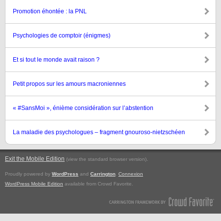
Promotion éhontée : la PNL
Psychologies de comptoir (énigmes)
Et si tout le monde avait raison ?
Petit propos sur les amours macroniennes
« #SansMoi », énième considération sur l’abstention
La maladie des psychologues – fragment gnouroso-nietzschéen
Exit the Mobile Edition
.
(view the standard browser version)
Proudly powered by
WordPress
and
Carrington
.
Connexion
WordPress Mobile Edition
available from Crowd Favorite.