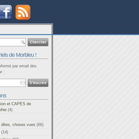
iels de Morbleu !
informé par email des
r :
ons
tion et CAPES de
phie
(4)
 dites, choses vues
(66)
(14)