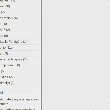
aphies
(93)
ie
(18)
(27)
d'emploi
(24)
g
(20)
assé
(2)
les
(6)
as le Périégète
(14)
phie
(115)
ue
(83)
es & techniques
(25)
Empiricus
(20)
(65)
tudies
(27)
redi(t)
(6)
nt
atif catégorique à l’épreuve
rithme
re, lumière et merveilleux