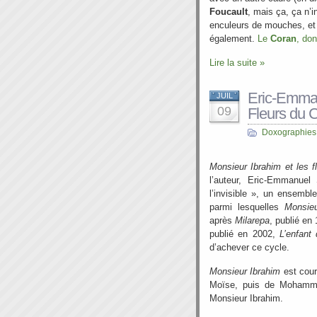
Foucault
, mais ça, ça n’
enculeurs de mouches, et a
également.
Le
Coran
, don
Lire la suite »
Eric-Emman
JUIL
09
Fleurs du 
Doxographies
Monsieur Ibrahim et les f
l’auteur, Eric-Emmanuel
l’invisible », un ensembl
parmi lesquelles
Monsieu
après
Milarepa
, publié en
publié en 2002,
L’enfant
d’achever ce cycle.
Monsieur Ibrahim
est cour
Moïse, puis de Mohamme
Monsieur Ibrahim.