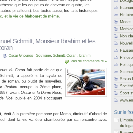
Doxogr
intéresse que les coupeurs de cheveux en quatre, les
Econom
utres pinailleurs). Les textes aussi, les faits historiques
Histoire
c, et la vie de
Mahomet
de même
.
Modes 
Morblo
Non cl
uel Schmitt, Monsieur Ibrahim et les
Nouvel
Coran
Pausani
Oscar Gnouros
Soufisme
,
Schmitt
,
Coran
,
Ibrahim
Philoso
Pas de commentaire »
Politiq
leurs du Coran
fait partie de ce que
Scienc
 Schmitt, a appelé « Le cycle de
Sexus 
e de roman, ou plutôt de nouvelles,
Société
r Ibrahim
occupe la 2ème place,
 1997, avant
Oscar et la Dame Rose
,
Sport s
 de Noé
, publié en 2004 s’occupant
www.end
Sur le fro
t, écrit à la première personne par Momo, diminutif d’abord de
d, dont la vie va être chamboulée par sa rencontre avec
L’impér
du loga
Bigarru