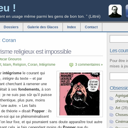
eu !
ent en usage même parmi les gens de bon ton. ” (Littré)
Dossiers
Galerie des Glaces
Index
Contact
g: Coran
Les courr
risme religieux est impossible
scar Gnouros
Pour être 
t
,
Islam
,
Religion
,
Coran
,
Intégrisme
3 commentaires »
mises à jou
ar
intégrisme
le courant qui
e
,
intègre
du texte – et par
ant cherchant à ramener une
Obsessi
 était à ses
fondements,
à son
: je ne suis pas sûr qu’il puisse
Agréga
uthentique, plus pure, moins
philoso
’une autre. « Les faits
Art
(28)
 de théorie » disait
Popper
: ils
Choses
-soi qui se phénoménalisent
Cinéma
on leur fixe, et qui pourraient sans doute apparaître tout autre
isant cela, je fais cependant moins du
Popper
que du