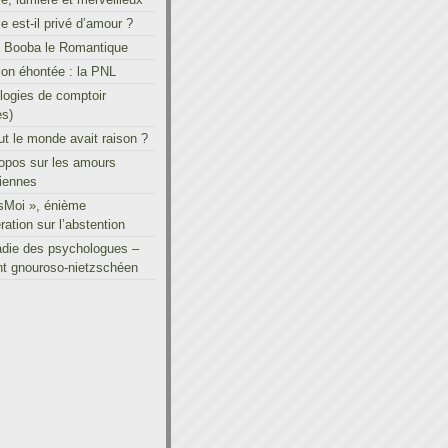
le est-il privé d’amour ?
à Booba le Romantique
on éhontée : la PNL
ogies de comptoir
es)
out le monde avait raison ?
ropos sur les amours
iennes
sMoi », énième
ration sur l’abstention
adie des psychologues –
t gnouroso-nietzschéen