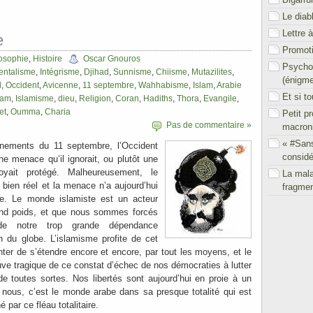
Le diab
Lettre 
e
Promoti
osophie
,
Histoire
Oscar Gnouros
Psychol
ntalisme
,
Intégrisme
,
Djihad
,
Sunnisme
,
Chiisme
,
Mutazilites
,
(énigm
d
,
Occident
,
Avicenne
,
11 septembre
,
Wahhabisme
,
Islam
,
Arabie
Et si t
ham
,
Islamisme
,
dieu
,
Religion
,
Coran
,
Hadiths
,
Thora
,
Evangile
,
et
,
Oumma
,
Charia
Petit p
Pas de commentaire »
macron
« #San
énements du 11 septembre, l’Occident
considé
e menace qu’il ignorait, ou plutôt une
yait protégé. Malheureusement, le
La mal
t bien réel et la menace n’a aujourd’hui
fragmen
te. Le monde islamiste est un acteur
rand poids, et que nous sommes forcés
 de notre trop grande dépendance
n du globe. L’islamisme profite de cet
nter de s’étendre encore et encore, par tout les moyens, et le
ve tragique de ce constat d’échec de nos démocraties à lutter
 de toutes sortes. Nos libertés sont aujourd’hui en proie à un
 nous, c’est le monde arabe dans sa presque totalité qui est
par ce fléau totalitaire.