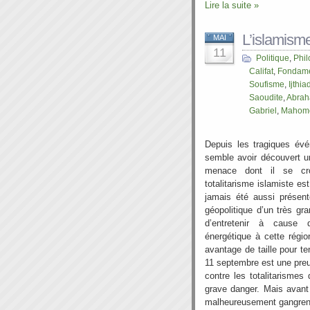
Lire la suite »
L’islamism
MAI
11
Politique
,
Phil
Califat
,
Fondame
Soufisme
,
Ijthia
Saoudite
,
Abra
Gabriel
,
Mahom
Depuis les tragiques év
semble avoir découvert un
menace dont il se cro
totalitarisme islamiste es
jamais été aussi présen
géopolitique d’un très g
d’entretenir à cause
énergétique à cette régio
avantage de taille pour te
11 septembre est une preu
contre les totalitarismes
grave danger. Mais avant
malheureusement gangrené 