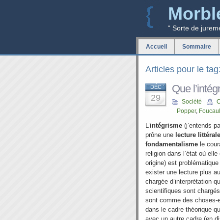
Morbl
“ Sorte de jurem
Accueil
Sommaire
Articles pour le ta
Que l’intég
DÉC
29
Société
O
Popper
,
Foucaul
L’
intégrisme
(j’entends p
prône une
lecture littéral
fondamentalisme
le cour
religion dans l’état où elle
origine) est problématique 
exister une lecture plus a
chargée d’interprétation qu
scientifiques sont chargés
sont comme des choses-en
dans le cadre théorique qu’
avec un autre cadre (en d