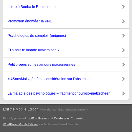
Lettre à Booba le Romantique
Promotion éhontée : la PNL
Psychologies de comptoir (énigmes)
Et si tout le monde avait raison ?
Petit propos sur les amours macroniennes
« #SansMoi », énième considération sur l’abstention
La maladie des psychologues – fragment gnouroso-nietzschéen
Exit the Mobile Edition
.
(view the standard browser version)
Proudly powered by
WordPress
and
Carrington
.
Connexion
WordPress Mobile Edition
available from Crowd Favorite.