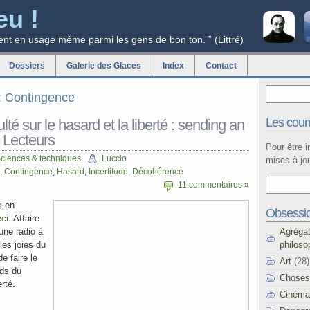
eu !
ent en usage même parmi les gens de bon ton. ” (Littré)
Dossiers
Galerie des Glaces
Index
Contact
g: Contingence
Les courr
culté sur le hasard et la liberté : sending an
 Lecteurs
Pour être 
ciences & techniques
Luccio
mises à jou
,
Contingence
,
Hasard
,
Incertitude
,
Décohérence
11 commentaires »
s en
Obsessi
ci
. Affaire
Agréga
 une radio à
philoso
 les joies du
e faire le
Art
(28)
nds du
Choses
erté.
Cinéma