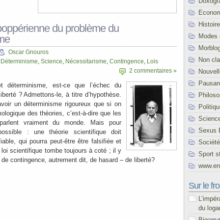
Doxogr
Econom
Histoire
oppérienne du problème du
Modes 
sme
Morblo
Oscar Gnouros
Non cl
,
Déterminisme
,
Science
,
Nécessitarisme
,
Contingence
,
Lois
2 commentaires »
Nouvel
Pausani
et déterminisme, est-ce que l’échec du
iberté ? Admettons-le, à titre d’hypothèse.
Philoso
avoir un déterminisme rigoureux que si on
Politiq
ologique des théories, c’est-à-dire que les
Scienc
s parlent vraiment du monde. Mais pour
Sexus 
ssible : une théorie scientifique doit
able, qui pourra peut-être être falsifiée et
Société
 loi scientifique tombe toujours à coté ; il y
Sport s
de contingence, autrement dit, de hasard – de liberté?
www.end
Sur le fro
L’impér
du loga
Bigarru