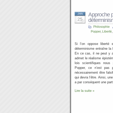
Approche p
JAN
25
détermini
Philosophie
Popper
,
Liberté
Si l’on oppose liberté 
déterminisme entraîne la l
En ce cas, il ne peut y 
admet le réalisme épistém
lois scientifiques nou
Popper, ce n’est pas po
nécessairement être falsifi
qui devra l’être. Ainsi, une
a par conséquent une part 
Lire la suite »