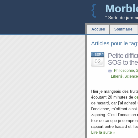
Morbl
“ Sorte de jurem
Accueil
Sommaire
Articles pour le ta
Petite diffi
SEP
02
SOS to the
Philosophie
,
S
Liberté
,
Science
Hier je mangeais des fruit
écoutant 20 minutes de
ce
de hasard, car j’ai acheté
l’ancienne, m’offrant ainsi
zapping. C’est l’occasion d
tour de ce que je compre
rapport entre hasard et lib
Lire la suite »