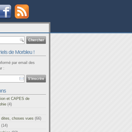
iels de Morbleu !
informé par email des
r :
ons
tion et CAPES de
phie
(4)
 dites, choses vues
(66)
(14)