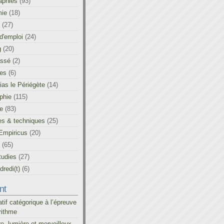
aphies
(93)
ie
(18)
(27)
d'emploi
(24)
g
(20)
assé
(2)
les
(6)
as le Périégète
(14)
phie
(115)
ue
(83)
es & techniques
(25)
Empiricus
(20)
(65)
tudies
(27)
redi(t)
(6)
nt
atif catégorique à l’épreuve
rithme
re, lumière et merveilleux