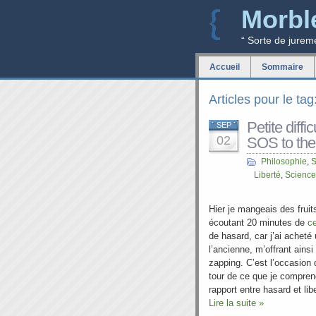
Morbl
“ Sorte de jurem
Accueil
Sommaire
Articles pour le ta
Petite diffi
SEP
02
SOS to the
Philosophie
,
S
Liberté
,
Science
Hier je mangeais des fruit
écoutant 20 minutes de
ce
de hasard, car j’ai acheté
l’ancienne, m’offrant ainsi
zapping. C’est l’occasion d
tour de ce que je compre
rapport entre hasard et lib
Lire la suite »