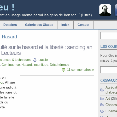
eu !
ent en usage même parmi les gens de bon ton. ” (Littré)
Dossiers
Galerie des Glaces
Index
Contact
g: Hasard
Les courr
culté sur le hasard et la liberté : sending an
 Lecteurs
Pour être 
ciences & techniques
Luccio
mises à jou
,
Contingence
,
Hasard
,
Incertitude
,
Décohérence
11 commentaires »
s en
Obsessi
ci
. Affaire
Agréga
 une radio à
philoso
 les joies du
e faire le
Art
(28)
nds du
Choses
erté.
Cinéma