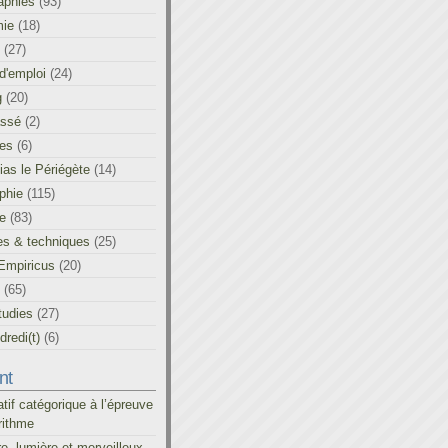
aphies
(93)
ie
(18)
(27)
d'emploi
(24)
g
(20)
assé
(2)
les
(6)
as le Périégète
(14)
phie
(115)
ue
(83)
es & techniques
(25)
Empiricus
(20)
(65)
tudies
(27)
redi(t)
(6)
nt
atif catégorique à l’épreuve
rithme
re, lumière et merveilleux