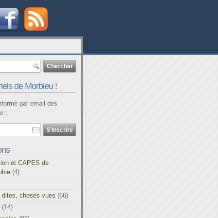
iels de Morbleu !
informé par email des
r :
ons
tion et CAPES de
phie
(4)
 dites, choses vues
(66)
(14)