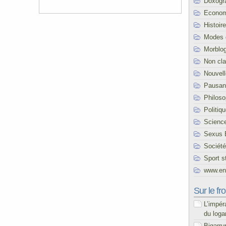
Doxogr
Econom
Histoire
Modes 
Morblo
Non cl
Nouvel
Pausani
Philoso
Politiq
Scienc
Sexus 
Société
Sport s
www.end
Sur le fro
L’impér
du loga
Bigarru