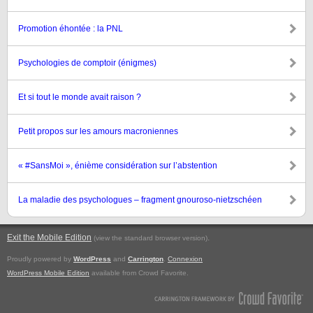
Promotion éhontée : la PNL
Psychologies de comptoir (énigmes)
Et si tout le monde avait raison ?
Petit propos sur les amours macroniennes
« #SansMoi », énième considération sur l’abstention
La maladie des psychologues – fragment gnouroso-nietzschéen
Exit the Mobile Edition
.
(view the standard browser version)
Proudly powered by
WordPress
and
Carrington
.
Connexion
WordPress Mobile Edition
available from Crowd Favorite.