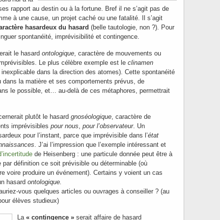
es rapport au destin ou à la fortune. Bref il ne s’agit pas de
me à une cause, un projet caché ou une fatalité. Il s’agit
aractère hasardeux du hasard
(belle tautologie, non ?). Pour
inguer spontanéité, imprévisibilité et contingence.
erait le hasard
ontologique
, caractère de mouvements ou
mprévisibles. Le plus célèbre exemple est le
clinamen
inexplicable dans la direction des atomes). Cette spontanéité
u dans la matière et ses comportements prévus, de
ans le possible, et… au-delà de ces métaphores, permettrait
ernerait plutôt le hasard
gnoséologique
, caractère de
ts imprévisibles
pour nous
,
pour l’observateur
. Un
ardeux pour l’instant, parce que imprévisible dans l’
état
onnaissances
. J’ai l’impression que l’exemple intéressant et
d’incertitude
de Heisenberg : une particule donnée peut être à
e par définition ce soit prévisible ou déterminable (où
ire voire produire un événement). Certains y voient un cas
 un hasard
ontologique.
auriez-vous quelques articles ou ouvrages à conseiller ? (au
pour élèves studieux)
La
« contingence »
serait affaire de hasard