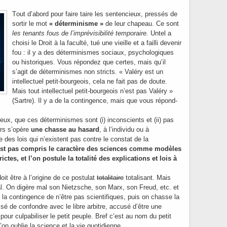
T
out d’abord pour faire taire les sentencieux, pressés de
sortir le mot
« déterminisme »
de leur chapeau. Ce sont
les tenants fous de l’imprévisibilité temporaire.
Untel a
choisi le Droit à la faculté, tué une vieille et a failli devenir
fou : il y a des déterminismes sociaux, psychologiques
ou historiques. Vous répondez que certes, mais qu’il
s’agit de déterminismes non stricts. « Valéry est un
intellectuel petit-bourgeois, cela ne fait pas de doute.
Mais tout intellectuel petit-bourgeois n’est pas Valéry »
(Sartre). Il y a de la contingence, mais que vous répond-
eux, que ces déterminismes sont (i) inconscients et (ii) pas
ors s’opère
une chasse au hasard
, à l’individu ou à
e des lois qui n’existent pas contre le constat de la
st pas compris le caractère des sciences comme modèles
ictes, et l’on postule la totalité des explications et lois à
it être à l’origine de ce postulat
totalitaire
totalisant. Mais
al. On digère mal son Nietzsche, son Marx, son Freud, etc. et
 la contingence de n’être pas scientifiques, puis on chasse la
sé de confondre avec le libre arbitre, accusé d’être une
pour culpabiliser le petit peuple. Bref c’est au nom du petit
on oublie la science et la vie quotidienne.