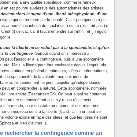
fondement, à une qualité spécifique, comme le fameux
 qui en est pourvu au-dessus des automatismes des artistes
devient alors le signe d’une
liberté métaphysique
, d’une
 signe qui se renforce par la beauté. C’est pourquoi on a pu
illes armée d’une infinité de machines à écrire n’écrirait pas
Le
. C’est (i) délicat, car il faut s’entendre sur l’infini, et (ii) rigolo,
orille.
 que la liberté ne se réduit pas à la spontanéité, et qu’on
ans la contingence.
Surtout quand on s’intéresse à
. On peut l’associer à la contingence, puis à une spontanéité
e, etc. Mais la liberté peut être envisagée depuis l’esprit, vis-
eprésentations en général (sentiments, idées et informations),
nt une spontanéité de la volonté face aux idées de
tanéité, l’entendement ne peut l’appeler qu’indépendance
 ne peut en comprendre la nature). Cette spontanéité, nommée
lée libre arbitre (Descartes&Co). On peut aussi se contenter
libre arbitre en considérant qu’il n’y a pas réellement
ans le monde, pour constater une borne et des mystères
her un nouveau sens à la liberté (Kant). Enfin on peut se
ne volonté existe en face des idées, et que les idées ne sont
pinoza et bien d’autres !).
 de rechercher la contingence comme un