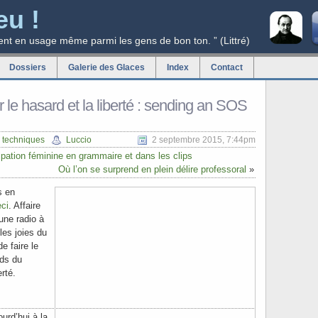
eu !
ent en usage même parmi les gens de bon ton. ” (Littré)
Dossiers
Galerie des Glaces
Index
Contact
sur le hasard et la liberté : sending an SOS
 techniques
Luccio
2 septembre 2015, 7:44pm
pation féminine en grammaire et dans les clips
Où l’on se surprend en plein délire professoral
»
s en
ci
. Affaire
 une radio à
 les joies du
e faire le
nds du
erté.
urd’hui à la