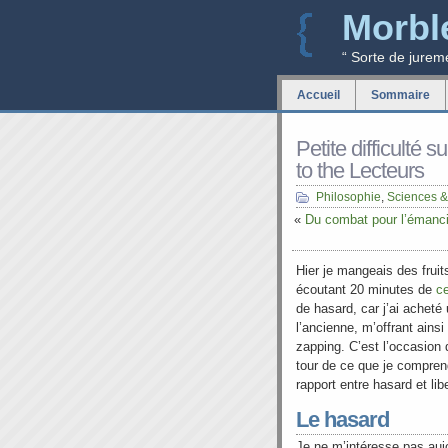
Morbl
“ Sorte de jurem
Accueil
Sommaire
Petite difficulté 
to the Lecteurs
Philosophie
,
Sciences &
«
Du combat pour l’émanci
Hier je mangeais des fruit
écoutant 20 minutes de
ce
de hasard, car j’ai acheté
l’ancienne, m’offrant ainsi
zapping. C’est l’occasion d
tour de ce que je compre
rapport entre hasard et lib
Le hasard
Je ne m’intéresse pas aujo