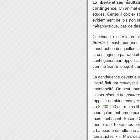
La liberté et ses résulta
contingence.
Un animal est
études. Certes il doit exis
évidemment de lois non stri
métaphysique, pas de desc
Cependant existe la tenta
liberté
.
Il existe par exem
construction desquelles s’a
la contingence par rapport
contingence par rapport au
comme Sartre lorsqu’il trai
La contingence devenue s
liberté finit par renvoyer à 
spontanéité. On peut imagi
laisser
place à la spontané
rappeler combien envoyer
au
8 200 200
est moins li
beau qu’un mot amoureux,
mais contingent. Putain !
mémoire et thèse mes peti
« La beauté est-elle une af
non strictes ? ». Mais cet