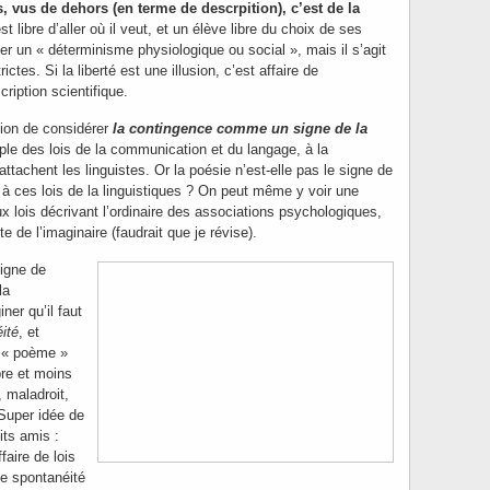
ts, vus de dehors
(en terme de descrpition)
, c’est de la
 libre d’aller où il veut, et un élève libre du choix de ses
ter un « déterminisme physiologique ou social », mais il s’agit
ctes. Si la liberté est une illusion, c’est affaire de
ription scientifique.
tion de considérer
la contingence comme un signe de la
ple des lois de la communication et du langage, à la
ttachent les linguistes. Or la poésie n’est-elle pas le signe de
 à ces lois de la linguistiques ? On peut même y voir une
x lois décrivant l’ordinaire des associations psychologiques,
te de l’imaginaire (faudrait que je révise).
igne de
la
ner qu’il faut
ité
, et
 « poème »
bre et moins
 maladroit,
 Super idée de
ts amis :
faire de lois
te spontanéité