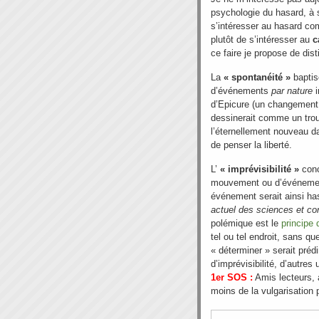
psychologie du hasard, à s
s’intéresser au hasard com
plutôt de s’intéresser au
c
ce faire je propose de dist
La
« spontanéité »
baptis
d’événements
par nature
i
d’Epicure (un changement 
dessinerait comme un tro
l’éternellement nouveau d
de penser la liberté.
L’
« imprévisibilité »
conc
mouvement ou d’événemen
événement serait ainsi has
actuel des sciences et c
polémique est le
principe 
tel ou tel endroit, sans qu
« déterminer » serait préd
d’imprévisibilité, d’autres
1er SOS :
Amis lecteurs, 
moins de la vulgarisation 