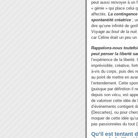
peut aussi renvoyer à un 
« génie » qui place celui
affectés.
La contingence 
spontanéité créatrice
; un
dire qu’une infinité de gor
Voyage au bout de la nuit
car Céline était un peu un g
Rappelons-nous toutefois
peut penser la liberté s
l’expérience de la liberté
imprévisible, créative, fort
à-vis du corps, puis des r
au point de mettre en ava
l’entendement. Cette spon
(puisque par définition il
depuis son vécu, est appe
de valoriser cette idée de 
d’événements contigent d
(Descartes), ou pour cherc
moquer de cette idée qu’u
pas passionnées du tout (S
Qu’il est tentant