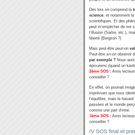
Dès lors on comprend la
t
science
, et notamment la
scientifiques. Et des phé
peut m’empêcher de me sen
l’illusion (Sartre, etc.), 
liberté (Bergson ?)
Mais peut-être peut-on
val
Peut-être a-t-on observé
par exemple ?
Nous aurio
épicuriens (quand un kanti
2ème
SOS
:
Amis lecteurs
conseiller ?
En effet, on pourrait imag
imprévues que nous identi
l’équilibre, mais le hasard
passées et le monde perçu 
comme une part d’inné.
3
ème
SOS :
Amis lecteurs
conseiller ?
IV SOS final et pre