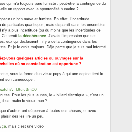
èse qui m’a toujours paru fumiste : peut-être la contingence du
-elle un rapport avec la spontanéité humaine ?
arut un brin naïve et fumiste. En effet, l’incertitude
u de particules quantiques, mais disparaît dans les ensembles
il n’y a plus incertitude (ou du moins que les incertitudes de
. Ce serait
la décohérence
. J’avais l’impression que ses
és, eux qui déclaraient : il y a de la contingence dans les
ste. Et je le crois toujours. Déjà parce que je suis mal informé
riez-vous quelques articles ou ouvrages sur la
échelles où sa considération est opportune ?
rprise, sous la forme d’un vieux papy à qui une copine tient la
vant son caméscope :
/watch?v=fJtufcBntO0
nutes. Pour les plus jeunes, le « billard électrique », c’est un
, il est malin le vieux, non ?
 que d’autres ont dû penser à toutes ces choses, et avec
 plaisir des les lire un peu.
jà
ça
, mais c’est une vidéo