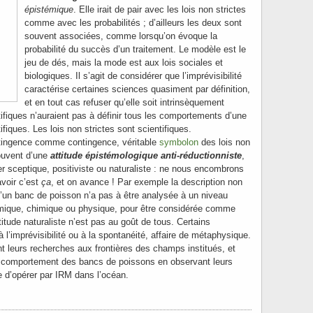
épistémique
. Elle irait de pair avec les lois non strictes
comme avec les probabilités ; d’ailleurs les deux sont
souvent associées, comme lorsqu’on évoque la
probabilité du succès d’un traitement. Le modèle est le
jeu de dés, mais la mode est aux lois sociales et
biologiques. Il s’agit de considérer que l’imprévisibilité
caractérise certaines sciences quasiment par définition,
et en tout cas refuser qu’elle soit intrinsèquement
tifiques n’auraient pas à définir tous les comportements d’une
ifiques. Les lois non strictes sont scientifiques.
ntingence comme contingence, véritable
symbolon
des lois non
ouvent d’une
attitude épistémologique anti-réductio
n
niste
,
er sceptique, positiviste ou naturaliste : ne nous encombrons
avoir c’est
ça
, et on avance ! Par exemple la description non
’un banc de poisson n’a pas à être analysée à un niveau
imique, chimique ou physique, pour être considérée comme
titude naturaliste n’est pas au goût de tous. Certains
 l’imprévisibilité ou à la spontanéité, affaire de métaphysique.
nt leurs recherches aux frontières des champs institués, et
e comportement des bancs de poissons en observant leurs
le d’opérer par IRM dans l’océan.