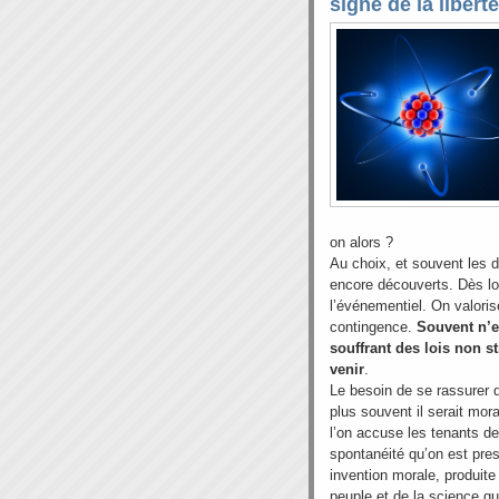
signe de la liberté
on alors ?
Au choix, et souvent les d
encore découverts. Dès l
l’événementiel. On valoris
contingence.
Souvent n’e
souffrant des lois non str
venir
.
Le besoin de se rassurer do
plus souvent il serait mor
l’on accuse les tenants de
spontanéité qu’on est pres
invention morale, produite 
peuple et de la science qu’