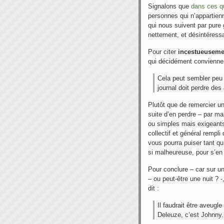
Signalons que
dans ces qu
personnes qui n’appartien
qui nous suivent par pure 
nettement, et désintéress
Pour citer
incestueuseme
qui décidément conviennen
Cela peut sembler peu
journal doit perdre des
Plutôt que de remercier un
suite d’en perdre – par ma
ou simples mais exigeants
collectif et général rempl
vous pourra puiser tant qu’
si malheureuse, pour s’en d
Pour conclure – car sur un
– ou peut-être une nuit ? -
dit :
Il faudrait être aveugle
Deleuze, c’est Johnny.