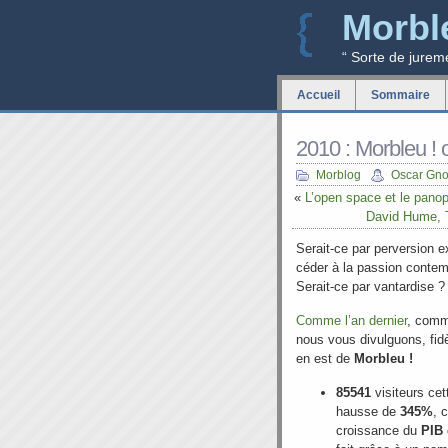
Morbl
“ Sorte de jurem
Accueil
Sommaire
2010 : Morbleu ! 
Morblog
Oscar Gno
«
L’open space et le panopt
David Hume, Tr
Serait-ce par perversion e
céder à la passion contem
Serait-ce par vantardise ?
Comme l’an dernier
, comm
nous vous divulguons, fidèl
en est de
Morbleu !
85541
visiteurs ce
hausse de
345%
, 
croissance du
PIB