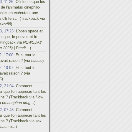
3, 11:26:
Où l'on risque les
 de l'animalus cinephilo-
hilis en exécutant une
e d'Inters… (Trackback via
skot88
)
3, 17:25:
L'open space et
tique, le pouvoir et le
 (Pingback via
NEWSDAY
r 2023) | Pearlt…
)
2, 17:00:
Et si tout le
vait raison ? (via
Luccio
)
2, 10:07:
Et si tout le
vait raison ? (via
G
)
2, 21:04:
Comment
er que l'on apprécie tant les
ins ? (Trackback via
How
a prescription drug…
)
2, 07:45:
Comment
er que l'on apprécie tant les
ins ? (Trackback via
как
иться о…
)