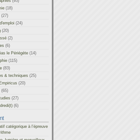
aphies
(93)
ie
(18)
(27)
d'emploi
(24)
g
(20)
assé
(2)
les
(6)
as le Périégète
(14)
phie
(115)
ue
(83)
es & techniques
(25)
Empiricus
(20)
(65)
tudies
(27)
redi(t)
(6)
nt
atif catégorique à l’épreuve
rithme
re, lumière et merveilleux