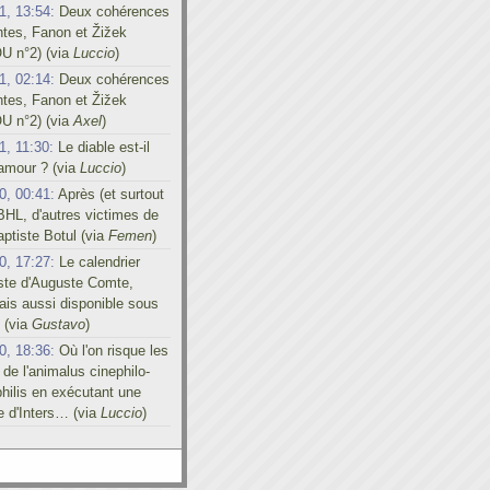
1, 13:54:
Deux cohérences
ntes, Fanon et Žižek
U n°2) (via
Luccio
)
1, 02:14:
Deux cohérences
ntes, Fanon et Žižek
U n°2) (via
Axel
)
1, 11:30:
Le diable est-il
'amour ? (via
Luccio
)
0, 00:41:
Après (et surtout
BHL, d'autres victimes de
ptiste Botul (via
Femen
)
0, 17:27:
Le calendrier
iste d'Auguste Comte,
is aussi disponible sous
 (via
Gustavo
)
0, 18:36:
Où l'on risque les
 de l'animalus cinephilo-
hilis en exécutant une
e d'Inters… (via
Luccio
)