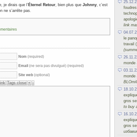
25.12.2
 je dirais que l’
Éternel Retour
, bien plus que
Johnny
, c’est
foudres
n ne s’arrête pas.
technop
apologi
link ma
mmentaires
04.07.2
le panop
travail
(summe
Nom
(required)
26.11.2
monde a
Email
(ne sera pas divulgué) (required)
03.11.2
Site web
(optional)
monde a
BLOmi
18.10.2
expliqu
gros se
to buy 
16.10.2
expliqu
gros se
избав