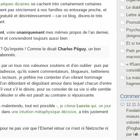
elques dizaines
se cachent très certainement certaines
Le diab
nent pas strictement à nos familles ou entourage proche, et
Lettre 
gratuité et désintéressement – car ce blog, disons-le très
ant.
Promoti
Psychol
nt
, voire
onaniquement
mes mêmes propos de l’an dernier,
(énigm
t et conviendront toujours aussi bien :
Et si t
 ? Qu’importe ! Comme le disait
Charles Péguy
, un bon
Petit p
 abonnés.
macron
« #San
 par un tous nos valeureux soutiens et d’en oublier puis par
considé
ladresse, qu’ils soient commentateurs, blogueurs, twitteriens
 lecteurs, je préfère me contenter d’un vibrant hommage
La mal
i d’un débordant et dégoûtant amour dans lequel chacun d’entre
fragmen
il veut s’il le désire, pour se consoler de sa vie si elle semble
ésoler si elle est paraît au contraire si réjouissante.
Comment
12.11.2
 malentendu, tout est possible -,
je citerai
Luccio
qui, un jour
Fondati
, dans
une intuition métaphysique décisive
, a très justement
moeurs 
volont
 pour ne pas voir que l’Eternel retour ce n’est ni Nietzsche ni
(Pingb
par l�