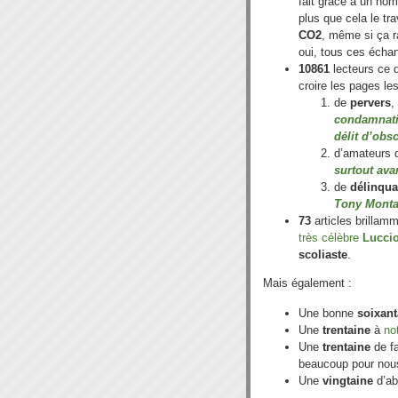
fait grâce à un nom
plus que cela le tr
CO2
, même si ça 
oui, tous ces écha
10861
lecteurs ce d
croire les pages le
de
pervers
,
condamnatio
délit d’obs
d’amateurs
surtout ava
de
délinqu
Tony Mont
73
articles brillam
très célèbre
Lucci
scoliaste
.
Mais également :
Une bonne
soixant
Une
trentaine
à
no
Une
trentaine
de f
beaucoup pour nous
Une
vingtaine
d’a