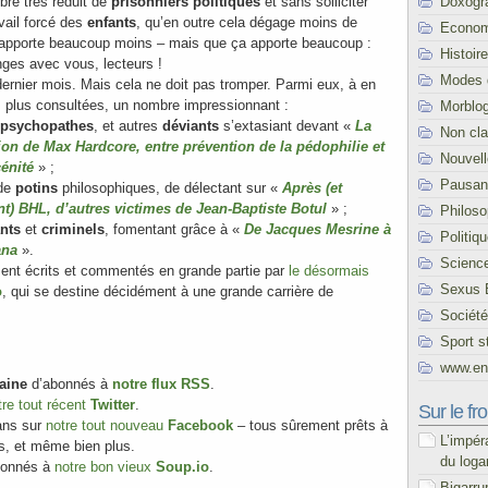
Doxogr
bre très réduit de
prisonniers politiques
et sans solliciter
avail forcé des
enfants
, qu’en outre cela dégage moins de
Econom
rapporte beaucoup moins – mais que ça apporte beaucoup :
Histoire
nges avec vous, lecteurs !
Modes 
ernier mois. Mais cela ne doit pas tromper. Parmi eux, à en
s plus consultées, un nombre impressionnant :
Morblo
psychopathes
, et autres
déviants
s’extasiant devant «
La
Non cl
n de Max Hardcore, entre prévention de la pédophilie et
Nouvel
cénité
» ;
Pausani
 de
potins
philosophiques, de délectant sur «
Après (et
nt) BHL, d’autres victimes de Jean-Baptiste Botul
» ;
Philoso
ants
et
criminels
, fomentant grâce à «
De Jacques Mesrine à
Politiq
ana
».
Scienc
ment écrits et commentés en grande partie par
le désormais
Sexus 
o
, qui se destine décidément à une grande carrière de
Société
Sport s
www.end
aine
d’abonnés à
notre flux RSS
.
tre tout récent
Twitter
.
Sur le fro
ans sur
notre tout nouveau
Facebook
– tous sûrement prêts à
L’impér
, et même bien plus.
du loga
bonnés à
notre bon vieux
Soup.io
.
Bigarru