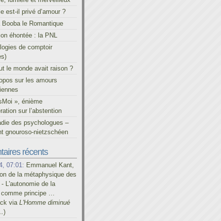
le est-il privé d’amour ?
à Booba le Romantique
on éhontée : la PNL
ogies de comptoir
es)
out le monde avait raison ?
ropos sur les amours
iennes
sMoi », énième
ration sur l’abstention
adie des psychologues –
t gnouroso-nietzschéen
aires récents
4, 07:01:
Emmanuel Kant,
on de la métaphysique des
- L'autonomie de la
é comme principe …
ack via
L'Homme diminué
…
)