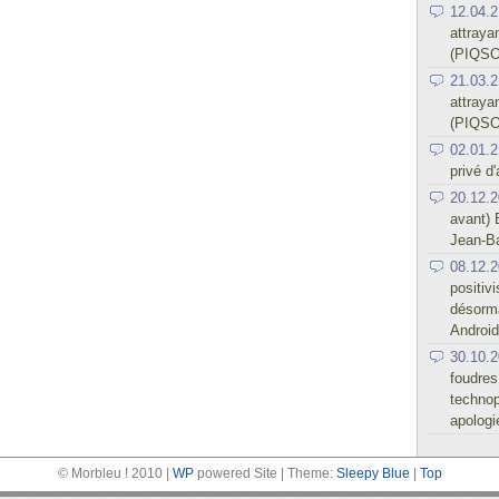
12.04.2
attraya
(PIQSO
21.03.2
attraya
(PIQSO
02.01.2
privé d
20.12.2
avant) 
Jean-Ba
08.12.2
positiv
désorma
Android
30.10.2
foudres
technop
apologi
© Morbleu ! 2010 |
WP
powered Site | Theme:
Sleepy Blue
|
Top