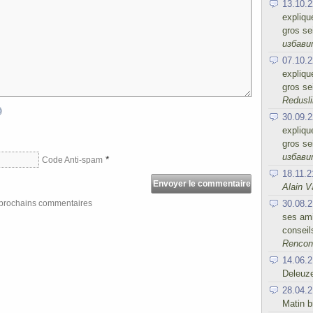
13.10.2
expliqu
gros se
избав
07.10.2
expliqu
gros se
Redusli
30.09.2
expliqu
gros se
избав
*
Code Anti-spam
18.11.2
Alain V
s prochains commentaires
30.08.2
ses ami
conseil
Rencont
14.06.2
Deleuz
28.04.2
Matin b