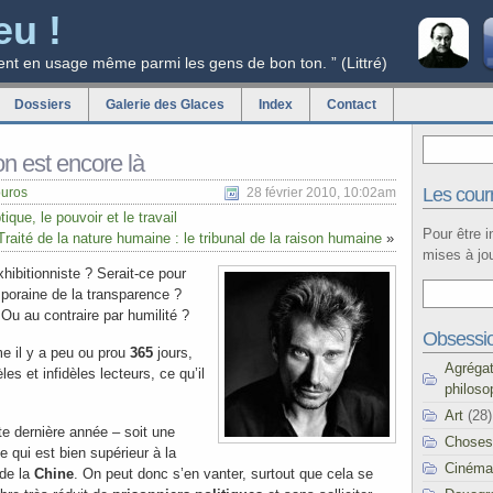
eu !
ent en usage même parmi les gens de bon ton. ” (Littré)
Dossiers
Galerie des Glaces
Index
Contact
on est encore là
Les courr
uros
28 février 2010, 10:02am
ique, le pouvoir et le travail
Pour être 
aité de la nature humaine : le tribunal de la raison humaine
»
mises à jou
xhibitionniste ? Serait-ce pour
poraine de la transparence ?
 Ou au contraire par humilité ?
Obsessi
e il y a peu ou prou
365
jours,
Agréga
es et infidèles lecteurs, ce qu’il
philoso
Art
(28)
tte dernière année – soit une
Choses
ce qui est bien supérieur à la
Cinéma
de la
Chine
. On peut donc s’en vanter, surtout que cela se