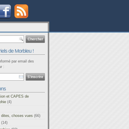
iels de Morbleu !
informé par email des
r :
ons
tion et CAPES de
phie
(4)
 dites, choses vues
(66)
(14)