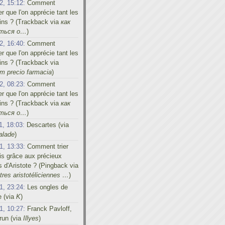
2, 15:12:
Comment
er que l'on apprécie tant les
ins ? (Trackback via
как
иться о…
)
2, 16:40:
Comment
er que l'on apprécie tant les
ins ? (Trackback via
m precio farmacia
)
2, 08:23:
Comment
er que l'on apprécie tant les
ins ? (Trackback via
как
иться о…
)
1, 18:03:
Descartes (via
alade
)
1, 13:33:
Comment trier
s grâce aux précieux
s d'Aristote ? (Pingback via
res aristotéliciennes …
)
1, 23:24:
Les ongles de
e (via
K
)
1, 10:27:
Franck Pavloff,
run (via
Illyes
)