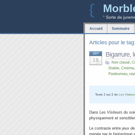
Morbl
“ Sorte de jurem
Accueil
Sommaire
Articles pour le ta
Bigarrure, 
SEP
19
Non classé
,
C
Diable
,
Cinéma
Pastoureau
,
ray
Texte 2 sur 2 de
Les Visiteur
Dans
Les Visiteurs du soi
physiquement et sensible
Le contraste entre
jeux de
menée par
le fantastique