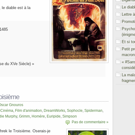
Le diab
 le diable est à la
Lettre 
Promoti
Psychol
 1485
(énigm
Et si t
Petit p
macron
« #San
ise du XVe Siècle) »
considé
La mal
fragmen
roisième
Oscar Gnouros
,
Cinéma
,
Film d'animation
,
DreamWorks
,
Sophocle
,
Spiderman
,
die Murphy
,
Grimm
,
Homére
,
Euripide
,
Simpson
Pas de commentaire »
Shrek le Troisième. Oserais-je