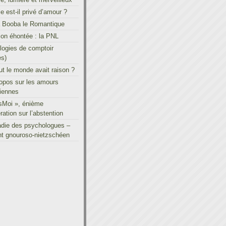
le est-il privé d’amour ?
à Booba le Romantique
on éhontée : la PNL
ogies de comptoir
es)
out le monde avait raison ?
ropos sur les amours
iennes
sMoi », énième
ration sur l’abstention
adie des psychologues –
t gnouroso-nietzschéen