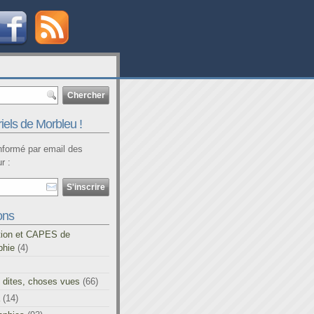
iels de Morbleu !
informé par email des
r :
ons
tion et CAPES de
phie
(4)
 dites, choses vues
(66)
(14)