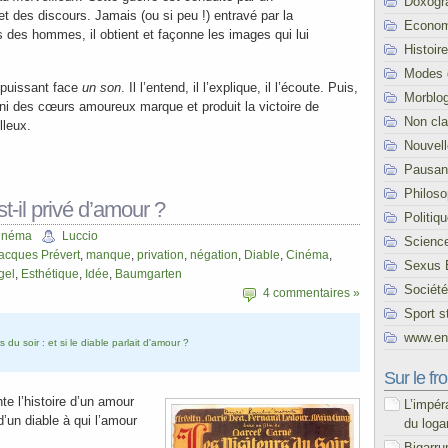
Doxogr
t des discours. Jamais (ou si peu !) entravé par la
Econom
s des hommes, il obtient et façonne les images qui lui
Histoire
Modes 
mpuissant face
un son
. Il l’entend, il l’explique, il l’écoute. Puis,
Morblo
uni des cœurs amoureux marque et produit la victoire de
Non cl
lleux.
Nouvel
Pausani
Philoso
st-il privé d’amour ?
Politiq
inéma
Luccio
Scienc
acques Prévert
,
manque
,
privation
,
négation
,
Diable
,
Cinéma
,
Sexus 
gel
,
Esthétique
,
Idée
,
Baumgarten
Société
4 commentaires »
Sport s
www.end
s du soir : et si le diable parlait d'amour ?
Sur le fro
te l’histoire d’un amour
L’impér
d’un diable à qui l’amour
du loga
Bigarru