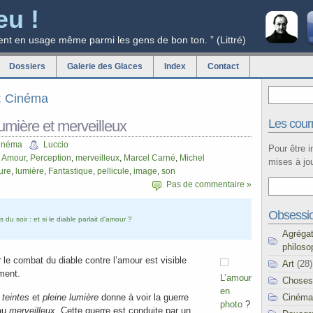
eu !
ent en usage même parmi les gens de bon ton. ” (Littré)
Dossiers
Galerie des Glaces
Index
Contact
g: Cinéma
Les courr
lumière et merveilleux
inéma
Luccio
Pour être 
,
Amour
,
Perception
,
merveilleux
,
Marcel Carné
,
Michel
mises à jou
ure
,
lumière
,
Fantastique
,
pellicule
,
image
,
son
Pas de commentaire »
Obsessi
s du soir : et si le diable parlait d'amour ?
Agréga
philoso
r
le combat du diable contre l’amour est visible
Art
(28)
ment.
L’amour
Choses
en
Cinéma
 teintes
et
pleine lumière
donne à voir la guerre
photo
?
au
merveilleux
. Cette guerre est conduite par un