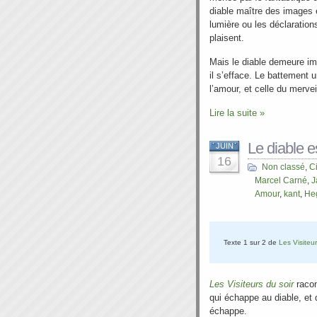
diable maître des images e
lumière ou les déclaration
plaisent.
Mais le diable demeure i
il s’efface. Le battement 
l’amour, et celle du mervei
Lire la suite »
Le diable e
JUIN
16
Non classé
,
C
Marcel Carné
,
J
Amour
,
kant
,
He
Texte 1 sur 2 de
Les Visiteur
Les Visiteurs du soir
racon
qui échappe au diable, et 
échappe.