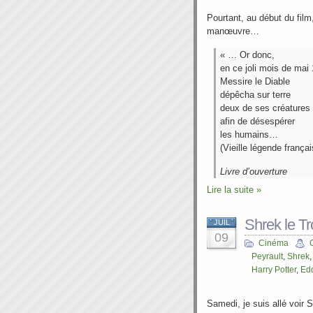
Pourtant, au début du film,
manœuvre…
« … Or donc,
en ce joli mois de mai
Messire le Diable
dépêcha sur terre
deux de ses créatures
afin de désespérer
les humains…
(Vieille légende frança
Livre d’ouverture
Lire la suite »
Shrek le T
JUIL
09
Cinéma
Peyrault
,
Shrek
Harry Potter
,
Ed
Samedi, je suis allé voir 