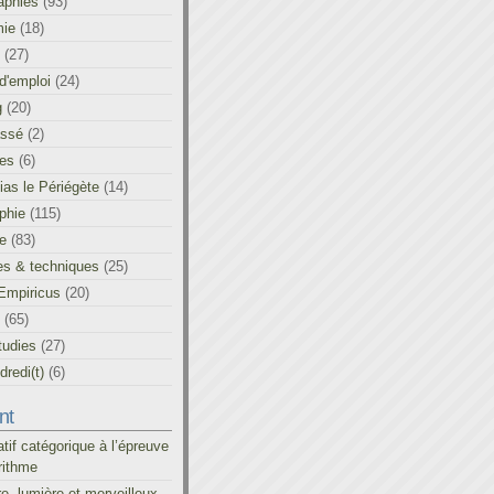
aphies
(93)
ie
(18)
(27)
d'emploi
(24)
g
(20)
assé
(2)
les
(6)
as le Périégète
(14)
phie
(115)
ue
(83)
es & techniques
(25)
Empiricus
(20)
(65)
tudies
(27)
redi(t)
(6)
nt
atif catégorique à l’épreuve
rithme
re, lumière et merveilleux