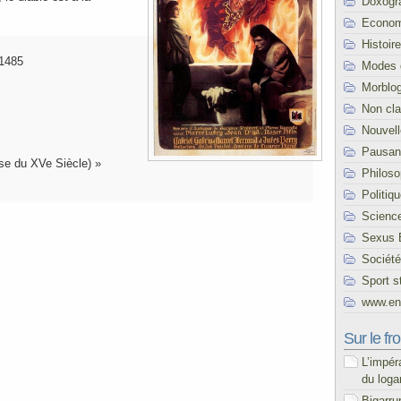
Doxogr
Econom
Histoire
 1485
Modes 
Morblo
Non cl
Nouvel
Pausani
ise du XVe Siècle) »
Philoso
Politiq
Scienc
Sexus 
Société
Sport s
www.end
Sur le fro
L’impér
du loga
Bigarru