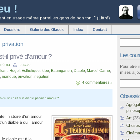
eu !
ent en usage même parmi les gens de bon ton. ” (Littré)
Dossiers
Galerie des Glaces
Index
Contact
: privation
Les courr
st-il privé d’amour ?
inéma
Luccio
Pour être 
,
kant
,
Hegel
,
Esthétique
,
Idée
,
Baumgarten
,
Diable
,
Marcel Carné
,
mises à jou
,
manque
,
privation
,
négation
4 commentaires »
Obsessi
s du soir : et si le diable parlait d'amour ?
Agréga
philoso
te l’histoire d’un amour
Art
(28)
d’un diable à qui l’amour
Choses
Cinéma
 le diable est à la