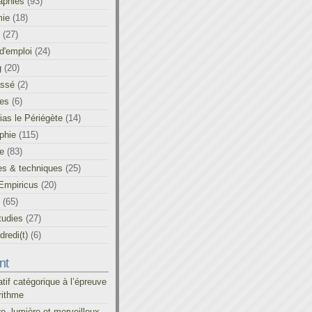
aphies
(93)
ie
(18)
(27)
d'emploi
(24)
g
(20)
assé
(2)
les
(6)
as le Périégète
(14)
phie
(115)
ue
(83)
es & techniques
(25)
Empiricus
(20)
(65)
tudies
(27)
redi(t)
(6)
nt
atif catégorique à l’épreuve
rithme
re, lumière et merveilleux