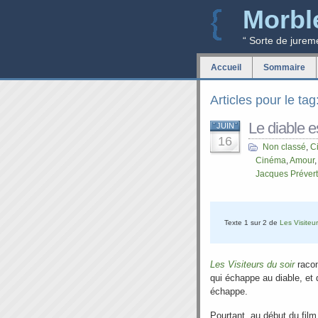
Morbl
“ Sorte de jurem
Accueil
Sommaire
Articles pour le tag
Le diable e
JUIN
16
Non classé
,
C
Cinéma
,
Amour
Jacques Prévert
Texte 1 sur 2 de
Les Visiteur
Les Visiteurs du soir
racon
qui échappe au diable, et 
échappe.
Pourtant, au début du film,