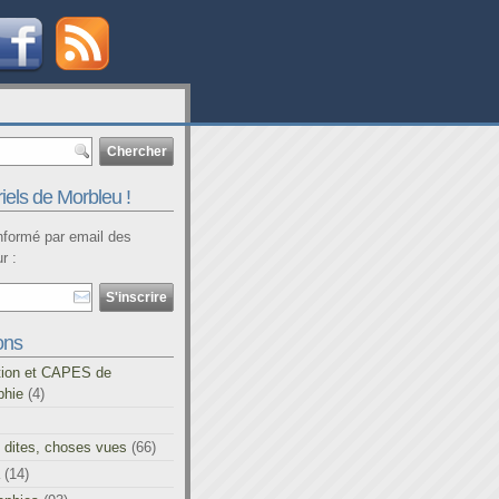
iels de Morbleu !
informé par email des
r :
ons
tion et CAPES de
phie
(4)
 dites, choses vues
(66)
(14)