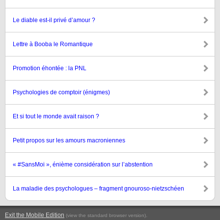
Le diable est-il privé d’amour ?
Lettre à Booba le Romantique
Promotion éhontée : la PNL
Psychologies de comptoir (énigmes)
Et si tout le monde avait raison ?
Petit propos sur les amours macroniennes
« #SansMoi », énième considération sur l’abstention
La maladie des psychologues – fragment gnouroso-nietzschéen
Exit the Mobile Edition
.
(view the standard browser version)