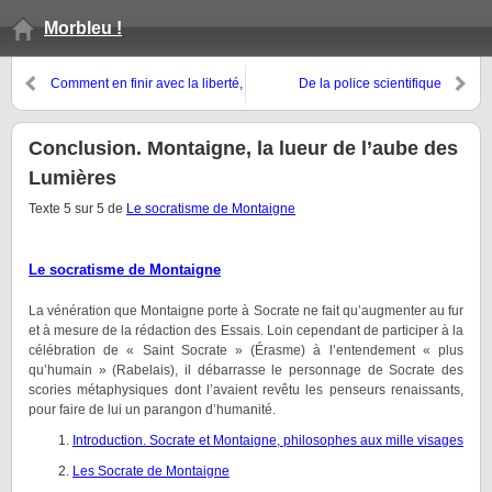
Morbleu !
Comment en finir avec la liberté,
De la police scientifique
et accessoirement justifier d’un
certain embonpoint
Conclusion. Montaigne, la lueur de l’aube des
Lumières
Texte 5 sur 5 de
Le socratisme de Montaigne
Le socratisme de Montaigne
La vénération que Montaigne porte à Socrate ne fait qu’augmenter au fur
et à mesure de la rédaction des Essais. Loin cependant de participer à la
célébration de « Saint Socrate » (Érasme) à l’entendement « plus
qu’humain » (Rabelais), il débarrasse le personnage de Socrate des
scories métaphysiques dont l’avaient revêtu les penseurs renaissants,
pour faire de lui un parangon d’humanité.
Introduction. Socrate et Montaigne, philosophes aux mille visages
Les Socrate de Montaigne