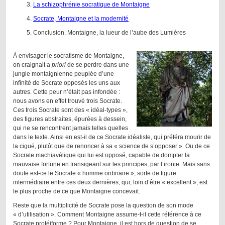
La schizophrénie socratique de Montaigne
Socrate, Montaigne et la modernité
Conclusion. Montaigne, la lueur de l’aube des Lumières
À envisager le socratisme de Montaigne,
on craignait a
priori
de se perdre dans une
jungle montaignienne peuplée d’une
infinité de Socrate opposés les uns aux
autres. Cette peur n’était pas infondée :
nous avons en effet trouvé trois Socrate.
Ces trois Socrate sont des « idéal-types »,
des figures abstraites, épurées à dessein,
qui ne se rencontrent jamais telles quelles
dans le texte. Ainsi en est-il de ce Socrate idéaliste, qui préféra mourir de
la ciguë, plutôt que de renoncer à sa « science de s’opposer ». Ou de ce
Socrate machiavélique qui lui est opposé, capable de dompter la
mauvaise fortune en transigeant sur les principes, par l’ironie. Mais sans
doute est-ce le Socrate « homme ordinaire », sorte de figure
intermédiaire entre ces deux dernières, qui, loin d’être « excellent », est
le plus proche de ce que Montaigne concevait.
Reste que la multiplicité de Socrate pose la question de son mode
« d’utilisation ». Comment Montaigne assume-t-il cette référence à ce
Socrate protéiforme ? Pour Montaigne, il est hors de question de se