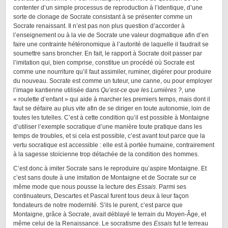
contenter d’un simple processus de reproduction à l’identique, d’une
sorte de clonage de Socrate consistant à se présenter comme un
Socrate renaissant. Il n’est pas non plus question d’accorder à
l’enseignement ou à la vie de Socrate une valeur dogmatique afin d’en
faire une contrainte hétéronomique à l’autorité de laquelle il faudrait se
soumettre sans broncher. En fait, le rapport à Socrate doit passer par
l’imitation qui, bien comprise, constitue un procédé où Socrate est
comme une nourriture qu’il faut assimiler, ruminer, digérer pour produire
du nouveau. Socrate est comme un tuteur, une canne, ou pour employer
l’image kantienne utilisée dans
Qu’est-ce que les Lumières ?
, une
« roulette d’enfant » qui aide à marcher les premiers temps, mais dont il
faut se défaire au plus vite afin de se diriger en toute autonomie, loin de
toutes les tutelles. C’est à cette condition qu’il est possible à Montaigne
d’utiliser l’exemple socratique d’une manière toute pratique dans les
temps de troubles, et si cela est possible, c’est avant tout parce que la
vertu socratique est accessible : elle est à portée humaine, contrairement
à la sagesse stoïcienne trop détachée de la condition des hommes.
C’est donc à imiter Socrate sans le reproduire qu’aspire Montaigne. Et
c’est sans doute à une imitation de Montaigne et de Socrate sur ce
même mode que nous pousse la lecture des
Essais
. Parmi ses
continuateurs, Descartes et Pascal furent tous deux à leur façon
fondateurs de notre modernité. S’ils le purent, c’est parce que
Montaigne, grâce à Socrate, avait déblayé le terrain du Moyen-Âge, et
même celui de la Renaissance. Le socratisme des
Essais
fut le terreau