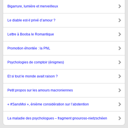
Bigarrure, lumière et merveilleux
Le diable est-il privé d’amour ?
Lettre à Booba le Romantique
Promotion éhontée : la PNL
Psychologies de comptoir (énigmes)
Et si tout le monde avait raison ?
Petit propos sur les amours macroniennes
« #SansMoi », énième considération sur l’abstention
La maladie des psychologues – fragment gnouroso-nietzschéen