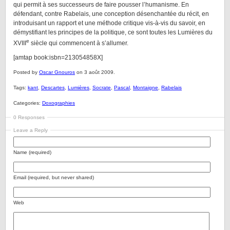
qui permit à ses successeurs de faire pousser l’humanisme. En
défendant, contre Rabelais, une conception désenchantée du récit, en
introduisant un rapport et une méthode critique vis-à-vis du savoir, en
démystifiant les principes de la politique, ce sont toutes les Lumières du
e
XVIII
siècle qui commencent à s’allumer.
[amtap book:isbn=213054858X]
Posted by
Oscar Gnouros
on 3 août 2009.
Tags:
kant
,
Descartes
,
Lumières
,
Socrate
,
Pascal
,
Montaigne
,
Rabelais
Categories:
Doxographies
0 Responses
Leave a Reply
Name (required)
Email (required, but never shared)
Web