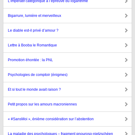
L’impératif catégorique à l’épreuve du logarithme
Bigarrure, lumière et merveilleux
Le diable est-il privé d’amour ?
Lettre à Booba le Romantique
Promotion éhontée : la PNL
Psychologies de comptoir (énigmes)
Et si tout le monde avait raison ?
Petit propos sur les amours macroniennes
« #SansMoi », énième considération sur l’abstention
La maladie des psychologues – fragment gnouroso-nietzschéen