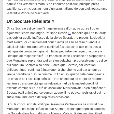
habillé des vêtements moraux de l’homme politique, puisque prêt à
sacrifier ses principes au nom d’un pragmatisme de bon aloi, tout comme
le ferait le Prince de Machiavel.
Un Socrate idéaliste ?
Or, ce Socrate est comme l’image inversée d’un autre qui se trouve
également chez Montaigne. Philippe Desan [
3
] rappelle qu’il ne faudrait
pas oublier quelle fut l’issue de la vie de Socrate : le procès, la ciguë, la
mort. Pourquoi ? Simplement pour n’avoir pas su se taire quand il le
fallait, simplement pour avoir continué à s’accrocher aux principes, à
l’éthique de conviction, quand il fallait peut-être ménager une place à
l’éthique de responsabilité. La franchise, cette « science de s’opposer »,
que Montaigne reprendra tout en s’en détachant progressivement, est ce
qui conduira Socrate à sa perte. Parce que Socrate, par vocation
philosophique, continua à interroger, à chercher le vrai par amour du
vrai, à prendre la dispute comme un fin en soi quand cela dérangeait, il
en paya le prix fort. Trop idéaliste, trop animé par ce projet de réformer
les âmes dans une cité qui se refusait à l’art de la maïeutique, il fut
exécuté comme s’il eut été un assaillant. Mais pouvait-il s’en empêcher ?
Socrate était animé par ce démon auquel il ne pouvait résister, et qui ne
sut le faire taire qu’en de trop rares occasions.
D’où la conclusion de Philippe Desan qui s’achève sur ce constat que
Montaigne est moins idéaliste que Socrate. Montaigne reprit la franchise
de Socrate dans les matières politiques. Mais au fil des années, il dut