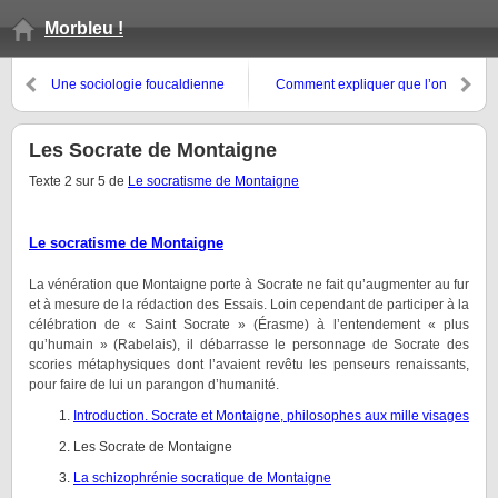
Morbleu !
Une sociologie foucaldienne
Comment expliquer que l’on
est-elle possible ?
apprécie tant les gros seins ?
Les Socrate de Montaigne
Texte 2 sur 5 de
Le socratisme de Montaigne
Le socratisme de Montaigne
La vénération que Montaigne porte à Socrate ne fait qu’augmenter au fur
et à mesure de la rédaction des Essais. Loin cependant de participer à la
célébration de « Saint Socrate » (Érasme) à l’entendement « plus
qu’humain » (Rabelais), il débarrasse le personnage de Socrate des
scories métaphysiques dont l’avaient revêtu les penseurs renaissants,
pour faire de lui un parangon d’humanité.
Introduction. Socrate et Montaigne, philosophes aux mille visages
Les Socrate de Montaigne
La schizophrénie socratique de Montaigne