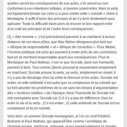
quelles seront les conséquences de nos actes, s’ils seront ou non
conformes à nos intentions initiales, si bonnes soient-elles. Mais la vertu
est également triviale car celle-ci a pour centre cette « naïveté » chère à
Montaigne. Il suffit d’avoir des principes et de s’y tenir droitement sans
spéculer. Toute la difficulté étant alors de trouver le bon rapport entre
d’un coté les principes et de l’autre leurs conséquences.
Or, « être homme », c’est précisément parvenir à se maintenir à bonne
distance de ces deux pôles, que Max Weber désignera plus tard par
« éthique de responsabilité » et « éthique de conviction ». Pour Weber,
l’homme politique est celui qui parvient à rester près de ses convictions
tout en se montrant responsable quant aux conséquences. Pour le
Montaigne de Paul Mathias, c’est ce que Socrate, dans son humanité,
parvient à faire. Tout comme Zénon prouvait le mouvement simplement
en marchant, Socrate prouve la vertu, sa vertu, simplement en vivant. Il
n’y a pas de décalage chez lui entre le discours et les actes. Socrate est
entier, et cette entièreté n’est autre que sa complexion et sa naïveté qui
lui font aborder les problèmes de la vie sans les trésors d’argumentation
des « docteurs subtiles » de l’époque. Ainsi l’humanité de Socrate est-
elle exemplaire pour Socrate car 1) il n’y a pas de différence chez lui
entre la vie et la vertu ; 2) il est entier ; 3) cette entièreté de Socrate est en
complexion et 4) en naïveté.
Voici donc un premier Socrate montaignien, si l’on en croit Frédéric
Brahami et Paul Mathias, qui apparaît être comme l’archétype de
l’homme moyen, médiocre, ordinaire, et qui paradoxalement se montre