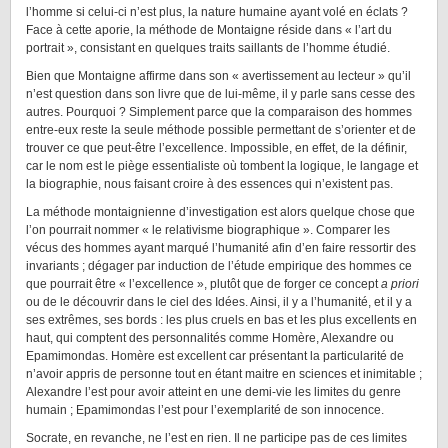
l’homme si celui-ci n’est plus, la nature humaine ayant volé en éclats ?
Face à cette aporie, la méthode de Montaigne réside dans « l’art du
portrait », consistant en quelques traits saillants de l’homme étudié.
Bien que Montaigne affirme dans son « avertissement au lecteur » qu’il
n’est question dans son livre que de lui-même, il y parle sans cesse des
autres. Pourquoi ? Simplement parce que la comparaison des hommes
entre-eux reste la seule méthode possible permettant de s’orienter et de
trouver ce que peut-être l’excellence. Impossible, en effet, de la définir,
car le nom est le piège essentialiste où tombent la logique, le langage et
la biographie, nous faisant croire à des essences qui n’existent pas.
La méthode montaignienne d’investigation est alors quelque chose que
l’on pourrait nommer « le relativisme biographique ». Comparer les
vécus des hommes ayant marqué l’humanité afin d’en faire ressortir des
invariants ; dégager par induction de l’étude empirique des hommes ce
que pourrait être « l’excellence », plutôt que de forger ce concept
a priori
ou de le découvrir dans le ciel des Idées. Ainsi, il y a l’humanité, et il y a
ses extrêmes, ses bords : les plus cruels en bas et les plus excellents en
haut, qui comptent des personnalités comme Homère, Alexandre ou
Epamimondas. Homère est excellent car présentant la particularité de
n’avoir appris de personne tout en étant maitre en sciences et inimitable ;
Alexandre l’est pour avoir atteint en une demi-vie les limites du genre
humain ; Epamimondas l’est pour l’exemplarité de son innocence.
Socrate, en revanche, ne l’est en rien. Il ne participe pas de ces limites