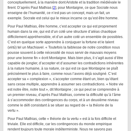
conceptuellement, à la manière dont Aristote et la tradition médiévale le
firent. D’après Paul Mathias [
2
], pour Montaigne, ce que Socrate nous
enseigne de l’humanité, ce n’est pas un concept, mais un fait, un
exemple. Socrate est celui qui le mieux incarne ce qu’est être homme.
Pour Paul Mathias, être homme, c’est accepter ce qui est proprement
humain dans la vie, qui est d’un coté une structure d’aléas chaotique
difficilement appréhensible, et d’un autre coté un ensemble de possibles.
C’est en quelque sorte apprendre à conjuguer la fortune et le talent
(
virtù
) tel un Machiavel. « Toutefois la faiblesse de notre condition nous
pousse souvent à cette nécessité de nous servir de mauvais moyens
pour une bonne fin » écrit Montaigne. Mais bien plus, il s’agit aussi d’être
capable de jongler, d’accepter et d’assumer les contradictions inhérentes
à la nature humaine, à sa nature, ce qui est ce que Montaigne se plaît
précisément le plus à faire, comme nous l’avons déjà souligné. C’est
accepter sa « complexion », s’accepter comme étant un, bien qu’étant
sans cesse multiple, apprendre à assumer ses contradictions. « Notre vie
est notre être, notre tout », dit Montaigne ; ce qui peut se comprendre à
un premier niveau, d’après Paul Mathias, comme la difficulté qu’à l’âme
à s’accommoder des contingences du corps, et à un deuxième niveau
comme le défi consistant à se situer au regard de « la théorie de la
vertu ».
Pour Paul Mathias, cette « théorie de la vertu » est à la fois difficile et
triviale. Elle est difficile, car les contingences du monde empirique
rendent toujours toute morale indéterministe. Nous ne savons pas