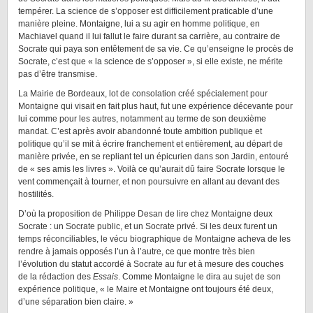
tempérer. La science de s’opposer est difficilement praticable d’une
manière pleine. Montaigne, lui a su agir en homme politique, en
Machiavel quand il lui fallut le faire durant sa carrière, au contraire de
Socrate qui paya son entêtement de sa vie. Ce qu’enseigne le procès de
Socrate, c’est que « la science de s’opposer », si elle existe, ne mérite
pas d’être transmise.
La Mairie de Bordeaux, lot de consolation créé spécialement pour
Montaigne qui visait en fait plus haut, fut une expérience décevante pour
lui comme pour les autres, notamment au terme de son deuxième
mandat. C’est après avoir abandonné toute ambition publique et
politique qu’il se mit à écrire franchement et entièrement, au départ de
manière privée, en se repliant tel un épicurien dans son Jardin, entouré
de « ses amis les livres ». Voilà ce qu’aurait dû faire Socrate lorsque le
vent commençait à tourner, et non poursuivre en allant au devant des
hostilités.
D’où la proposition de Philippe Desan de lire chez Montaigne deux
Socrate : un Socrate public, et un Socrate privé. Si les deux furent un
temps réconciliables, le vécu biographique de Montaigne acheva de les
rendre à jamais opposés l’un à l’autre, ce que montre très bien
l’évolution du statut accordé à Socrate au fur et à mesure des couches
de la rédaction des
Essais
. Comme Montaigne le dira au sujet de son
expérience politique, « le Maire et Montaigne ont toujours été deux,
d’une séparation bien claire. »