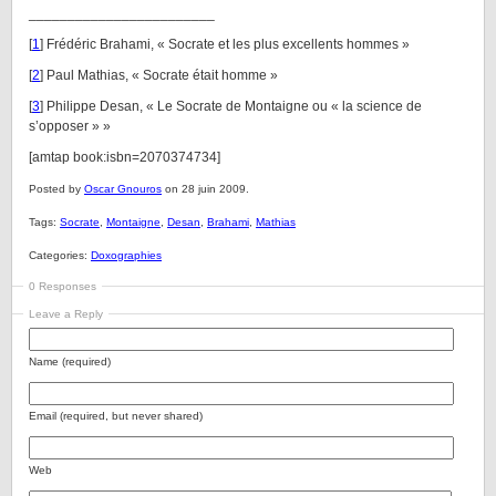
________________________
[
1
] Frédéric Brahami, « Socrate et les plus excellents hommes »
[
2
] Paul Mathias, « Socrate était homme »
[
3
] Philippe Desan, « Le Socrate de Montaigne ou « la science de
s’opposer » »
[amtap book:isbn=2070374734]
Posted by
Oscar Gnouros
on 28 juin 2009.
Tags:
Socrate
,
Montaigne
,
Desan
,
Brahami
,
Mathias
Categories:
Doxographies
0 Responses
Leave a Reply
Name (required)
Email (required, but never shared)
Web