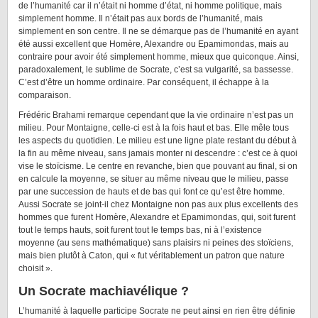
de l’humanité car il n’était ni homme d’état, ni homme politique, mais
simplement homme. Il n’était pas aux bords de l’humanité, mais
simplement en son centre. Il ne se démarque pas de l’humanité en ayant
été aussi excellent que Homère, Alexandre ou Epamimondas, mais au
contraire pour avoir été simplement homme, mieux que quiconque. Ainsi,
paradoxalement, le sublime de Socrate, c’est sa vulgarité, sa bassesse.
C’est d’être un homme ordinaire. Par conséquent, il échappe à la
comparaison.
Frédéric Brahami remarque cependant que la vie ordinaire n’est pas un
milieu. Pour Montaigne, celle-ci est à la fois haut et bas. Elle mêle tous
les aspects du quotidien. Le milieu est une ligne plate restant du début à
la fin au même niveau, sans jamais monter ni descendre : c’est ce à quoi
vise le stoïcisme. Le centre en revanche, bien que pouvant au final, si on
en calcule la moyenne, se situer au même niveau que le milieu, passe
par une succession de hauts et de bas qui font ce qu’est être homme.
Aussi Socrate se joint-il chez Montaigne non pas aux plus excellents des
hommes que furent Homère, Alexandre et Epamimondas, qui, soit furent
tout le temps hauts, soit furent tout le temps bas, ni à l’existence
moyenne (au sens mathématique) sans plaisirs ni peines des stoïciens,
mais bien plutôt à Caton, qui « fut véritablement un patron que nature
choisit ».
Un Socrate machiavélique ?
L’humanité à laquelle participe Socrate ne peut ainsi en rien être définie