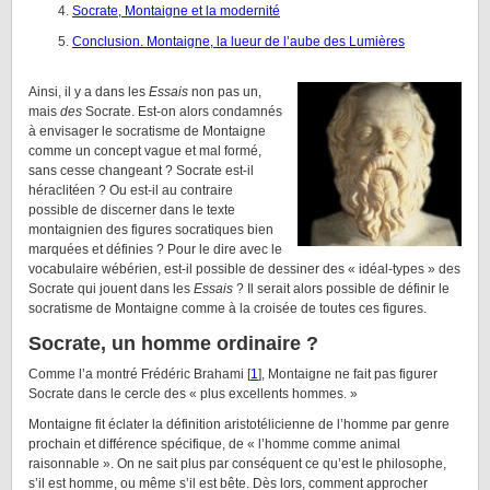
Socrate, Montaigne et la modernité
Conclusion. Montaigne, la lueur de l’aube des Lumières
Ainsi, il y a dans les
Essais
non pas un,
mais
des
Socrate. Est-on alors condamnés
à envisager le socratisme de Montaigne
comme un concept vague et mal formé,
sans cesse changeant ? Socrate est-il
héraclitéen ? Ou est-il au contraire
possible de discerner dans le texte
montaignien des figures socratiques bien
marquées et définies ? Pour le dire avec le
vocabulaire wébérien, est-il possible de dessiner des « idéal-types » des
Socrate qui jouent dans les
Essais
? Il serait alors possible de définir le
socratisme de Montaigne comme à la croisée de toutes ces figures.
Socrate, un homme ordinaire ?
Comme l’a montré Frédéric Brahami [
1
], Montaigne ne fait pas figurer
Socrate dans le cercle des « plus excellents hommes. »
Montaigne fit éclater la définition aristotélicienne de l’homme par genre
prochain et différence spécifique, de « l’homme comme animal
raisonnable ». On ne sait plus par conséquent ce qu’est le philosophe,
s’il est homme, ou même s’il est bête. Dès lors, comment approcher