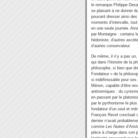
le remarque Philippe Desa
se plaisant à ne donner du
pouvant dresser ainsi de
moments d’intervalle, tou
en une seule journée. Ain
par Montaigne : certains le
hédoniste, d’autres ascète 
d’autres conservateur.
De même, il n’y a pas un
qui dans l’histoire de la p
philosophe, si bien que dr
Fondateur » de la philosop
si indéfinissable pour ses 
Ménon, capable d’être rev
antinomiques : du cynisme
en passant par le platoni
par le pyrrhonisme le plus
fondateur d’un seul et 
François Revel concluait 
dernier n’avait probablem
comme
Les Nuées
d’Arist
pièce à charge dans son p