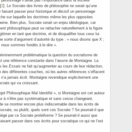
le personnage n’avait pas l’importance dans la société
[
2
]. Le Socrate des livres de philosophie ne serait qu’une
 faisant passer pour historique et décisif un personnage
nche sur laquelle les doctrines même les plus opposées
eine. Bien plus, Socrate serait un enjeu idéologique, car
nt philosophique peut se rattacher naturellement à la figure
itimer en tant que doctrine, et de disqualifier tous ceux lui
ne sorte d’argument d’autorité du type : « nous disons que X ;
c nous sommes fondés à le dire ».
 éminemment problématique la question du socratisme de
t une référence constante dans l’œuvre de Montaigne. La
ns les
Essais
ne fait qu’augmenter au cours de leur rédaction,
 des différentes couches, où les autres références s’effacent
 n’a jamais écrit. Montaigne revendique explicitement une
ocrate qui va croissant.
bjet Philosophique Mal Identifié », si Montaigne est cet auteur
neur à n’être pas systématique et sans cesse changeant,
 de se montrer encore plus indiscernable dans les écrits de
crate, ou plutôt, quels sont ces Socrate ? Se pourrait-il que
iégé par ce Socrate protéiforme ? Se pourrait-il aussi que
isant passer dans ses écrits pour socratique ce qui ne l’est