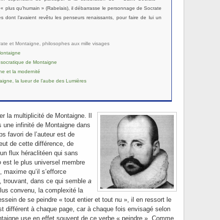
« plus qu’humain » (Rabelais), il débarrasse le personnage de Socrate
 dont l’avaient revêtu les penseurs renaissants, pour faire de lui un
rate et Montaigne, philosophes aux mille visages
Montaigne
 socratique de Montaigne
ne et la modernité
igne, la lueur de l’aube des Lumières
er la multiplicité de Montaigne. Il
s une infinité de Montaigne dans
s favori de l’auteur est de
peut de cette différence, de
un flux héraclitéen qui sans
o
est le plus universel membre
, maxime qu’il s’efforce
t, trouvant, dans ce qui semble
a
plus convenu, la complexité la
sein de se peindre « tout entier et tout nu », il en ressort le
t différent à chaque page, car à chaque fois envisagé selon
ntaigne use en effet souvent de ce verbe « peindre ». Comme