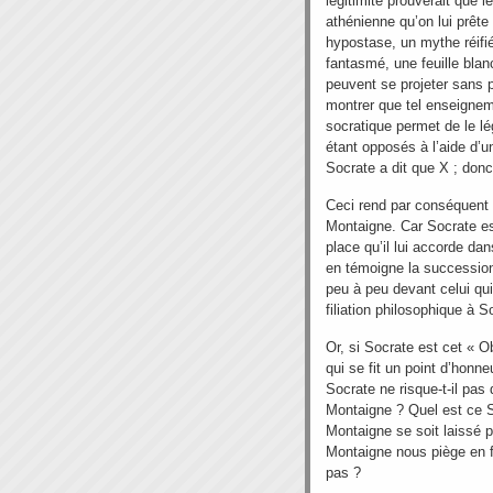
légitimité prouverait que 
athénienne qu’on lui prête 
hypostase, un mythe réifié
fantasmé, une feuille bla
peuvent se projeter sans p
montrer que tel enseigneme
socratique permet de le lég
étant opposés à l’aide d’u
Socrate a dit que X ; don
Ceci rend par conséquent
Montaigne. Car Socrate es
place qu’il lui accorde da
en témoigne la succession
peu à peu devant celui qui
filiation philosophique à S
Or, si Socrate est cet « O
qui se fit un point d’hon
Socrate ne risque-t-il pas
Montaigne ? Quel est ce So
Montaigne se soit laissé p
Montaigne nous piège en fa
pas ?