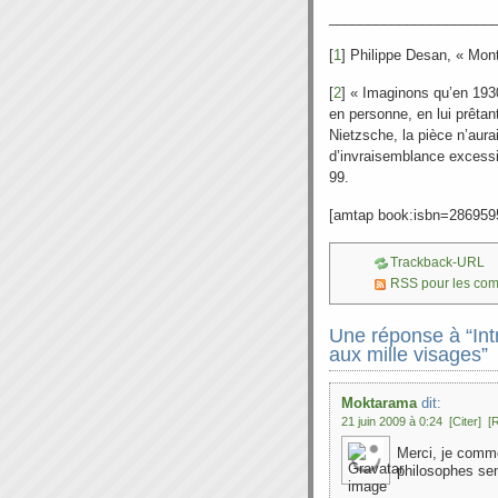
_____________________
[
1
] Philippe Desan, « Mon
[
2
] « Imaginons qu’en 193
en personne, en lui prêta
Nietzsche, la pièce n’aura
d’invraisemblance excess
99.
[amtap book:isbn=286959
Trackback-URL
RSS pour les co
Une réponse à “Int
aux mille visages”
Moktarama
dit:
21 juin 2009 à 0:24
[Citer]
[
Merci, je comm
philosophes se