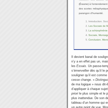
(Érasme) à l’entendement 
des scories métaphysiques
parangon d’humanité.
Introduction. Soc
Les Socrate de 
La schizophrénie
Socrate, Montaig
Conclusion. Monta
Il devient banal de soulign
n’y a en effet pas un, mai
les
Essais
. Un passe-temp
s’émerveiller dès qu’il le 
souligner qu’il est comme 
cesse change. «
Distingu
de ma logique » nous dit-il
d’appliquer à chaque suje
priori
le plus simple et le 
plus inattendue. De son des
tableau d’un homme qui es
un autre point de vue. Mo