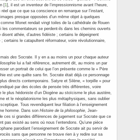
n [
1
], il est un inventeur de l’impressionnisme avant l’heure,
 réel que ce que sa conscience en remarque sur l’instant,
s images presque opposées d’un même objet à quelques
t comme Monet rendait vingt toiles de la cathédrale de Rouen
si les commentateurs se perdent-ils dans les chemins ouverts
 disent athée, d’autres fidéiste ; certains le dépeignent
; certains le catapultent réformateur, voire révolutionnaire,
, mais
des
Socrate. Il y en a au moins un pour chaque auteur
hilosophie lui a fait référence, autrement dit, au moins un par
esser un portrait de celui que l’on présente comme le « Père
hie est une quête sans fin. Socrate était déjà ce personnage
plus directs contemporains. Satyre et Silène, « torpille » pour
endiqué par des écoles de pensée très différentes, voire
 le plus hédoniste d’un Diogène au stoïcisme le plus austère,
sme et le néoplatonisme les plus métaphysiques, sans oublier
 sceptique. Tous revendiquent leur filiation à l’enseignement
même homme. Dans son
Histoire de la philosophie
, Jean-
de ces si grandes différences de jugement sur Socrate que ce
ent pas existé au sens où nous l’entendons. Qu’une pièce
ophane parodiant l’enseignement de Socrate ait pu servir de
rocès sans que personne ne trouve rien à y redire sur sa